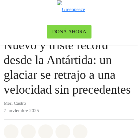
Ca
Menú
Blog
Clima y Energía
DONÁ AHORA
Nuevo y triste récord
desde la Antártida: un
glaciar se retrajo a una
velocidad sin precedentes
Meri Castro
7 noviembre 2025
Share on Whatsapp
Share on Facebook
Share on Twitter
Share via Email
Share on Bluesky