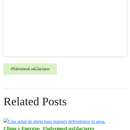
#
SalvemosLosGlaciares
Related Posts
Clima y Energía
SalvemosLosGlaciares