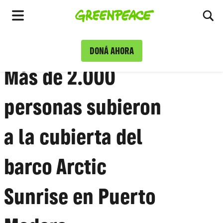
Ca
Menú
DONÁ AHORA
Océanos
•
#
MarArgentino
#
Travesía2022
Más de 2.000
personas subieron
a la cubierta del
barco Arctic
Sunrise en Puerto