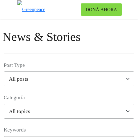
Ca
DONÁ AHORA
Menú
News & Stories
Post Type
Categoría
Filter posts
Keywords