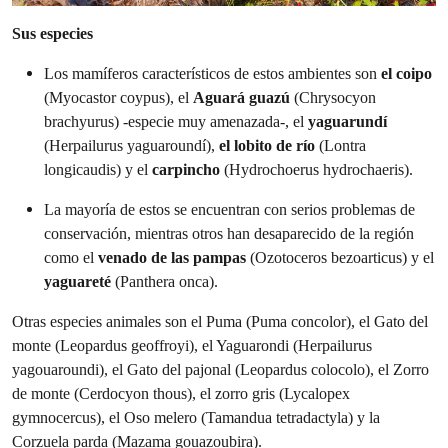
Sus especies
Los mamíferos característicos de estos ambientes son
el coipo
(Myocastor coypus), el
Aguará guazú
(Chrysocyon
brachyurus) -especie muy amenazada-, el
yaguarundí
(Herpailurus yaguaroundí),
el lobito de río
(Lontra
longicaudis) y el
carpincho
(Hydrochoerus hydrochaeris).
La mayoría de estos se encuentran con serios problemas de
conservación, mientras otros han desaparecido de la región
como el
venado de las pampas
(Ozotoceros bezoarticus) y el
yaguareté
(Panthera onca).
Otras especies animales son el Puma (Puma concolor), el Gato del
monte (Leopardus geoffroyi), el Yaguarondi (Herpailurus
yagouaroundi), el Gato del pajonal (Leopardus colocolo), el Zorro
de monte (Cerdocyon thous), el zorro gris (Lycalopex
gymnocercus), el Oso melero (Tamandua tetradactyla) y la
Corzuela parda (Mazama gouazoubira).