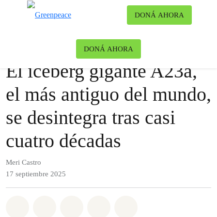
Ca
DONÁ AHORA
Menú
Noticias
Clima y Energía
DONÁ AHORA
El iceberg gigante A23a,
el más antiguo del mundo,
se desintegra tras casi
cuatro décadas
Meri Castro
17 septiembre 2025
Share on Whatsapp
Share on Facebook
Share on Twitter
Share via Email
Share on Bluesky