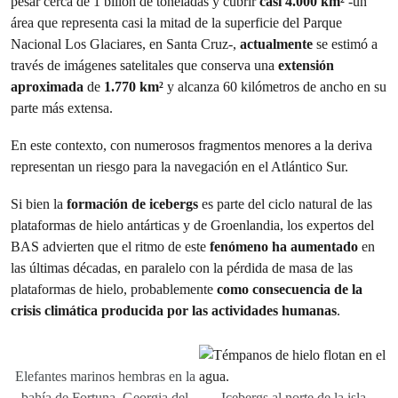
pesar cerca de 1 billón de toneladas y cubrir
casi 4.000 km²
-un
área que representa casi la mitad de la superficie del Parque
Nacional Los Glaciares, en Santa Cruz-,
actualmente
se estimó a
través de imágenes satelitales que conserva una
extensión
aproximada
de
1.770 km²
y alcanza 60 kilómetros de ancho en su
parte más extensa.
En este contexto, con numerosos fragmentos menores a la deriva
representan un riesgo para la navegación en el Atlántico Sur.
Si bien la
formación de icebergs
es parte del ciclo natural de las
plataformas de hielo antárticas y de Groenlandia, los expertos del
BAS advierten que el ritmo de este
fenómeno ha aumentado
en
las últimas décadas, en paralelo con la pérdida de masa de las
plataformas de hielo, probablemente
como consecuencia de la
crisis climática producida por las actividades humanas
.
Elefantes marinos hembras en la
bahía de Fortuna, Georgia del
Icebergs al norte de la isla