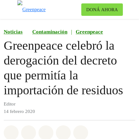
Ca
DONÁ AHORA
Menú
Noticias
Contaminación
|
Greenpeace
Greenpeace celebró la
derogación del decreto
que permitía la
importación de residuos
Editor
14 febrero 2020
Share on Whatsapp
Share on Facebook
Share on Twitter
Share via Email
Share on Bluesky