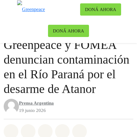
Ca
DONÁ AHORA
Menú
Noticias
Contaminación
DONÁ AHORA
Greenpeace y FOMEA
denuncian contaminación
en el Río Paraná por el
desarme de Atanor
Prensa Argentina
19 junio 2026
Share on Whatsapp
Share on Facebook
Share on Twitter
Share via Email
Share on Bluesky