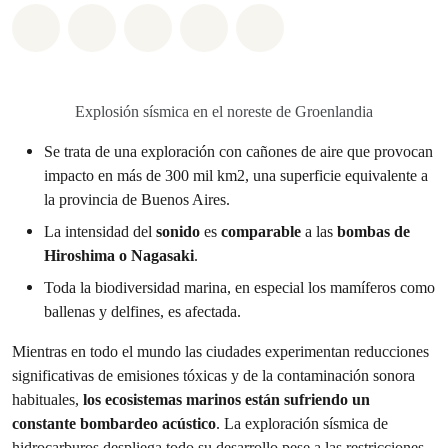
Share on Whatsapp
Share on Facebook
Share on Twitter
Share via Email
Share on Bluesky
Explosión sísmica en el noreste de Groenlandia
Se trata de una exploración con cañones de aire que provocan
impacto en más de 300 mil km2, una superficie equivalente a
la provincia de Buenos Aires.
La intensidad del
sonido
es
comparable
a las
bombas de
Hiroshima o Nagasaki
.
Toda la biodiversidad marina, en especial los mamíferos como
ballenas y delfines, es afectada.
Mientras en todo el mundo las ciudades experimentan reducciones
significativas de emisiones tóxicas y de la contaminación sonora
habituales,
los ecosistemas marinos están sufriendo un
constante bombardeo acústico
. La exploración sísmica de
hidrocarburos despliega todo su desarrollo pese a las restricciones