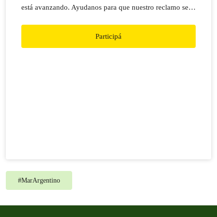
está avanzando. Ayudanos para que nuestro reclamo sea
escuchado: MAR ARGENTINO SIN PETRÓLEO!
Participá
#
MarArgentino