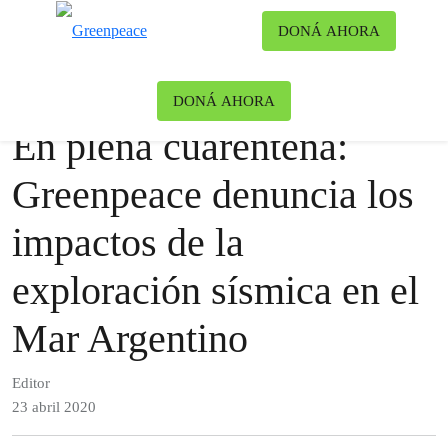
Ca
DONÁ AHORA
Menú
Noticias
Océanos
DONÁ AHORA
En plena cuarentena:
Greenpeace denuncia los
impactos de la
exploración sísmica en el
Mar Argentino
Editor
23 abril 2020