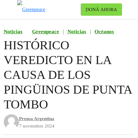
Ca
DONÁ AHORA
Menú
Noticias
Greenpeace
|
Noticias
|
Océanos
HISTÓRICO
VEREDICTO EN LA
CAUSA DE LOS
PINGÜINOS DE PUNTA
TOMBO
Prensa Argentina
7 noviembre 2024