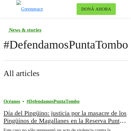
Ca
DONÁ AHORA
Menú
News & stories
#
DefendamosPuntaTombo
All articles
Océanos
DefendamosPuntaTombo
Día del Pingüino: justicia por la masacre de los
Pingüinos de Magallanes en la Reserva Punta
Tombo
Este caso no sólo representó un acto de violencia contra la