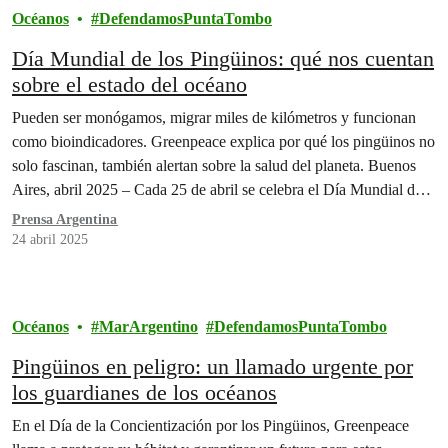
Océanos
DefendamosPuntaTombo
Día Mundial de los Pingüinos: qué nos cuentan
sobre el estado del océano
Pueden ser monógamos, migrar miles de kilómetros y funcionan
como bioindicadores. Greenpeace explica por qué los pingüinos no
solo fascinan, también alertan sobre la salud del planeta. Buenos
Aires, abril 2025 – Cada 25 de abril se celebra el Día Mundial de
los Pingüinos, una oportunidad para volver la mirada hacia el mar
Prensa Argentina
y recordar…
24 abril 2025
Océanos
MarArgentino
DefendamosPuntaTombo
Pingüinos en peligro: un llamado urgente por
los guardianes de los océanos
En el Día de la Concientización por los Pingüinos, Greenpeace