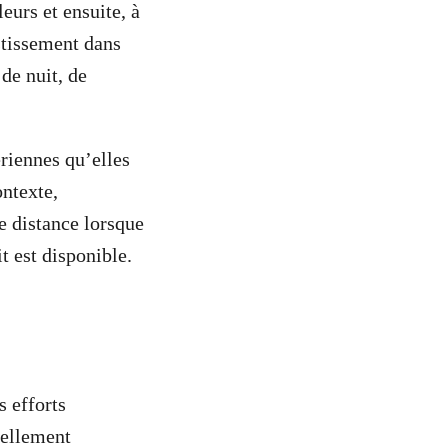
leurs et ensuite, à
estissement dans
de nuit, de
riennes qu’elles
ontexte,
e distance lorsque
t est disponible.
s efforts
uellement