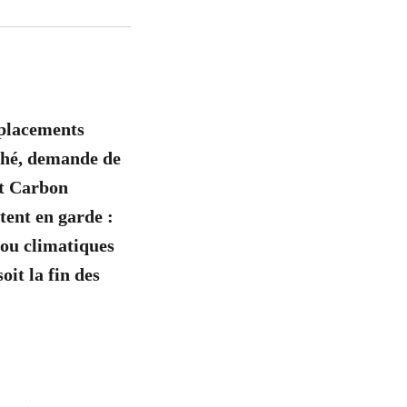
éplacements
uché, demande de
et Carbon
tent en garde :
 ou climatiques
it la fin des