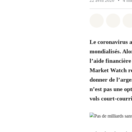
22 avril 2020
•
4 mi
Share on Wh
Share 
Le coronavirus a
mondialisés. Alo
l’aide financiè
Market Watch rec
donner de l’arge
n’est pas une op
vols court-courri