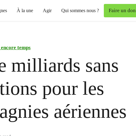
Faire un don
nes
À la une
Agir
Qui sommes nous ?
t encore temps
e milliards sans
tions pour les
gnies aériennes