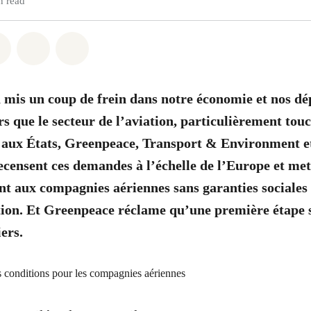
n read
atsapp
on Facebook
Share on Twitter
Share via Email
Share on Bluesky
 mis un coup de frein dans notre économie et nos d
rs que le secteur de l’aviation, particulièrement to
re aux États, Greenpeace, Transport & Environment 
ensent ces demandes à l’échelle de l’Europe et met
nt aux compagnies aériennes sans garanties sociales
tion. Et Greenpeace réclame qu’une première étape so
ers.