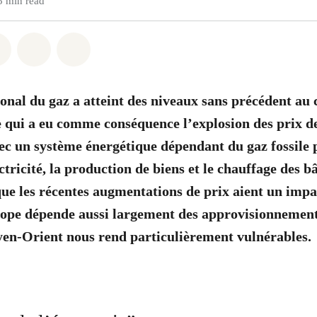
5 min read
atsapp
on Facebook
Share on Twitter
Share via Email
Share on Bluesky
ional du gaz a atteint des niveaux sans précédent au 
e qui a eu comme conséquence l’explosion des prix de 
ec un système énergétique dépendant du gaz fossile 
tricité, la production de biens et le chauffage des bâ
ue les récentes augmentations de prix aient un imp
rope dépende aussi largement des approvisionnement
yen-Orient nous rend particulièrement vulnérables.