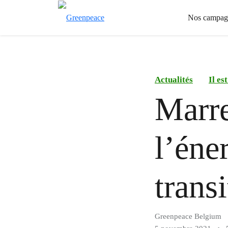
Nos campag
Actualités
Il es
Marre
l’éne
trans
Greenpeace Belgium