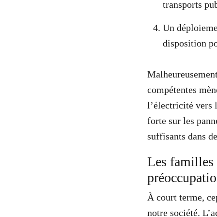
transports pub
Un déploiemen
disposition p
Malheureusement, 
compétentes mènent
l’électricité vers
forte sur les pann
suffisants dans de
Les familles 
préoccupatio
À court terme, ce
notre société. L’