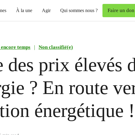
Faire un don
nes
À la une
Agir
Qui sommes nous ?
t encore temps
|
Non classifié(e)
 des prix élevés 
rgie ? En route ver
ition énergétique !