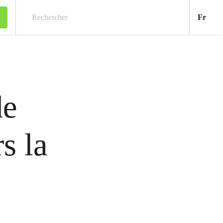
Fran
Fr
Rechercher
de
s la