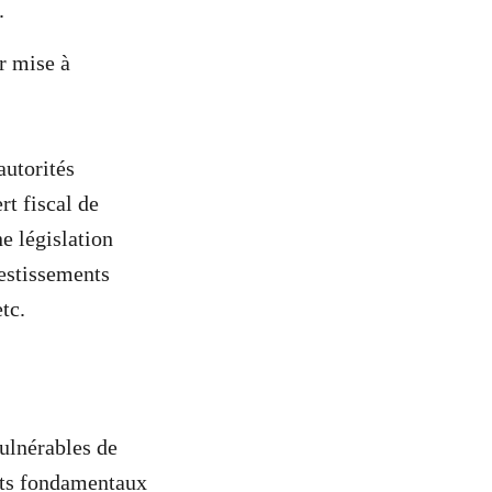
.
r mise à
autorités
rt fiscal de
ne législation
vestissements
 etc.
vulnérables de
oits fondamentaux