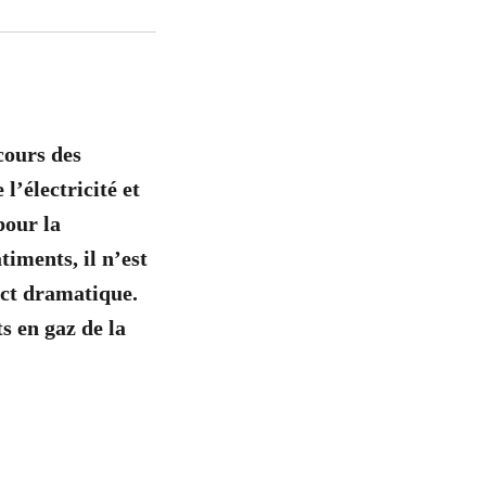
cours des
l’électricité et
pour la
timents, il n’est
act dramatique.
s en gaz de la