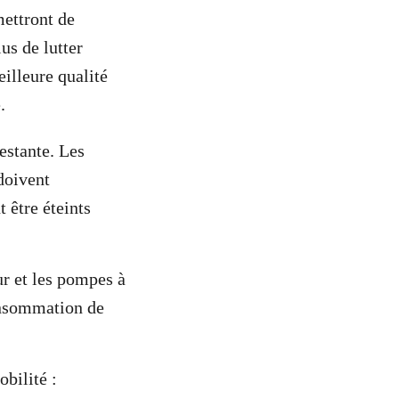
mettront de
us de lutter
illeure qualité
e.
estante. Les
doivent
 être éteints
ur et les pompes à
consommation de
bilité :