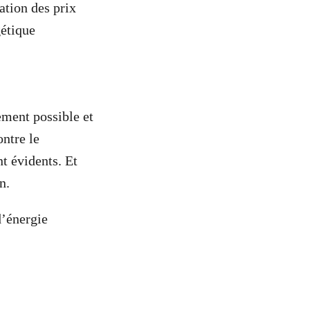
ation des prix
gétique
ement possible et
ontre le
t évidents. Et
n.
d’énergie