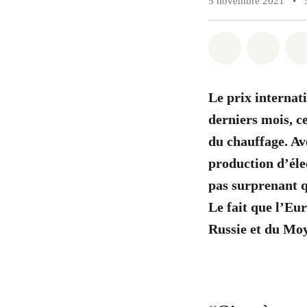
5 novembre 2021
•
Share on Wh
Share 
Le prix internat
derniers mois, c
du chauffage. Av
production d’élec
pas surprenant q
Le fait que l’Eu
Russie et du Mo