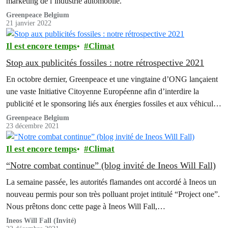
marketing de l’industrie automobile.
Greenpeace Belgium
21 janvier 2022
Il est encore temps
Climat
Stop aux publicités fossiles : notre rétrospective 2021
En octobre dernier, Greenpeace et une vingtaine d’ONG lançaient
une vaste Initiative Citoyenne Européenne afin d’interdire la
publicité et le sponsoring liés aux énergies fossiles et aux véhicules
qui en consomment. Grâce à votre aide, cette pétition a déjà
Greenpeace Belgium
23 décembre 2021
dépassé les 120 000 signatures. En cette fin d’année, revenons sur
quelques actions majeures qui ont…
Il est encore temps
Climat
“Notre combat continue” (blog invité de Ineos Will Fall)
La semaine passée, les autorités flamandes ont accordé à Ineos un
nouveau permis pour son très polluant projet intitulé “Project one”.
Nous prêtons donc cette page à Ineos Will Fall,…
Ineos Will Fall (Invité)