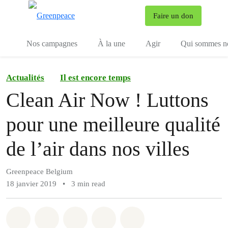
To
Faire un don
Menu
Nos campagnes
À la une
Agir
Qui sommes n
Actualités
Il est encore temps
Clean Air Now ! Luttons
pour une meilleure qualité
de l’air dans nos villes
Greenpeace Belgium
18 janvier 2019
•
3 min read
Share on Whatsapp
Share on Facebook
Share on Twitter
Share via Email
Share on Bluesky