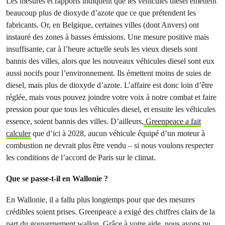
Les mesures et rapports indiquent que les véhicules diesel émettent
beaucoup plus de dioxyde d’azote que ce que prétendent les
fabricants. Or, en Belgique, certaines villes (dont Anvers) ont
instauré des zones à basses émissions. Une mesure positive mais
insuffisante, car à l’heure actuelle seuls les vieux diesels sont
bannis des villes, alors que les nouveaux véhicules diesel sont eux
aussi nocifs pour l’environnement. Ils émettent moins de suies de
diesel, mais plus de dioxyde d’azote. L’affaire est donc loin d’être
réglée, mais vous pouvez joindre votre voix à notre combat et faire
pression pour que tous les véhicules diesel, et ensuite les véhicules
essence, soient bannis des villes. D’ailleurs,
Greenpeace a fait
calculer
que d’ici à 2028, aucun véhicule équipé d’un moteur à
combustion ne devrait plus être vendu – si nous voulons respecter
les conditions de l’accord de Paris sur le climat.
Que se passe-t-il en Wallonie ?
En Wallonie, il a fallu plus longtemps pour que des mesures
crédibles soient prises. Greenpeace a exigé des chiffres clairs de la
part du gouvernement wallon. Grâce à votre aide, nous avons pu