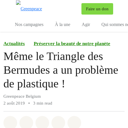
To
Faire un don
Menu
Nos campagnes
À la une
Agir
Qui sommes n
Actualités
Préserver la beauté de notre planète
Même le Triangle des
Bermudes a un problème
de plastique !
Greenpeace Belgium
2 août 2019
•
3 min read
Share on Whatsapp
Share on Facebook
Share on Twitter
Share via Email
Share on Bluesky