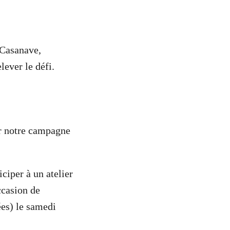
 Casanave,
ever le défi.
ur notre campagne
ciper à un atelier
ccasion de
ées) le samedi