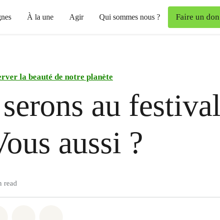
Faire un don
nes
À la une
Agir
Qui sommes nous ?
rver la beauté de notre planète
serons au festival
ous aussi ?
n read
atsapp
on Facebook
Share on Twitter
Share via Email
Share on Bluesky