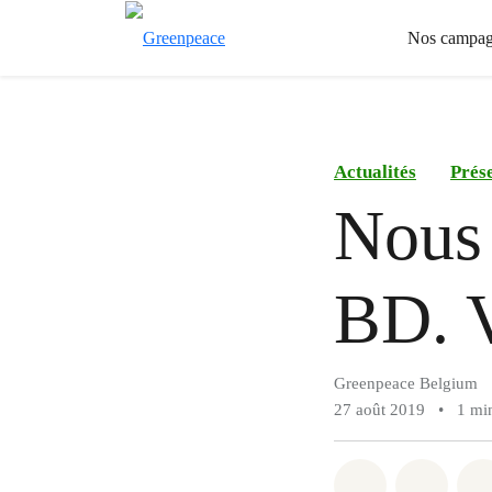
Nos campag
Actualités
Prése
Nous 
BD. V
Greenpeace Belgium
27 août 2019
•
1 mi
Share on Wh
Share 