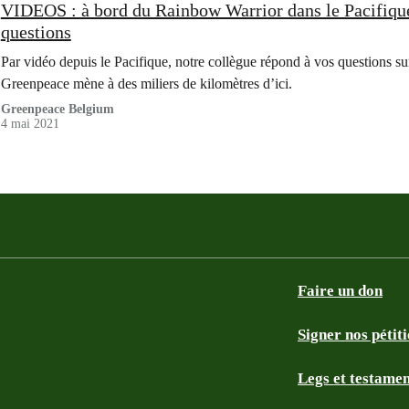
VIDEOS : à bord du Rainbow Warrior dans le Pacifique
questions
Par vidéo depuis le Pacifique, notre collègue répond à vos questions sur
Greenpeace mène à des miliers de kilomètres d’ici.
Greenpeace Belgium
4 mai 2021
Faire un don
Signer nos pétit
Legs et testame