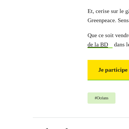
Et, cerise sur le
Greenpeace. Sensa
Que ce soit vend
de la BD
dans le
Je participe
#
Océans