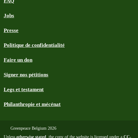
FAQ
Jobs
Presse
Politique de confidentialité
Faire un don
Signer nos pétitions
Legs et testament
Philanthropie et mécénat
Greenpeace Belgium 2026
Unless
otherwise stated
, the copy of the website is licensed under a
CC-