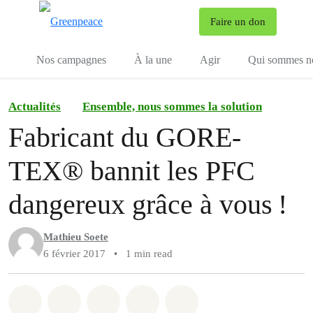
To
Faire un don
Menu
Nos campagnes
À la une
Agir
Qui sommes n
Actualités
Ensemble, nous sommes la solution
Fabricant du GORE-
TEX® bannit les PFC
dangereux grâce à vous !
Mathieu Soete
6 février 2017
•
1 min read
Share on Whatsapp
Share on Facebook
Share on Twitter
Share via Email
Share on Bluesky