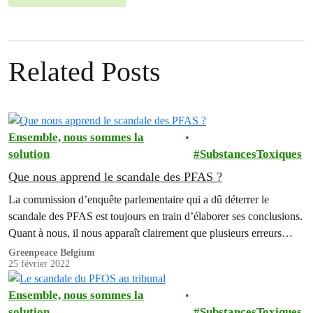
Related Posts
Ensemble, nous sommes la
solution
SubstancesToxiques
Que nous apprend le scandale des PFAS ?
La commission d’enquête parlementaire qui a dû déterrer le
scandale des PFAS est toujours en train d’élaborer ses conclusions.
Quant à nous, il nous apparaît clairement que plusieurs erreurs
majeures ont été commises dans cette histoire, raison pour laquelle
Greenpeace Belgium
25 février 2022
nous avons également porté l'affaire en justice.
Ensemble, nous sommes la
solution
SubstancesToxiques