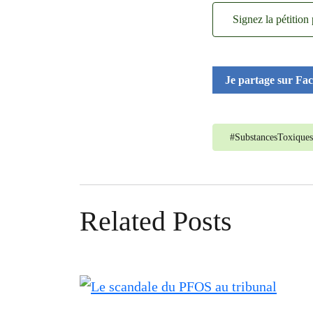
Signez la pétition
Je partage sur Fa
#
SubstancesToxiques
Related Posts