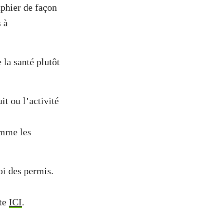
aphier de façon
 à
 la santé plutôt
it ou l’activité
omme les
oi des permis.
rte
ICI
.