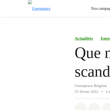
Nos campag
Actualités
Ense
Que n
scand
Greenpeace Belgium
25 février 2022
•
2 
Share on Wh
Share 