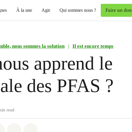
Faire un don
nes
À la une
Agir
Qui sommes nous ?
mble, nous sommes la solution
|
Il est encore temps
ous apprend le
ale des PFAS ?
min read
atsapp
on Facebook
Share on Twitter
Share via Email
Share on Bluesky