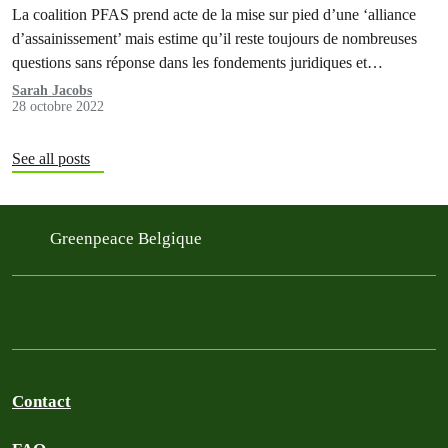
beaucoup de questions sans réponse »
La coalition PFAS prend acte de la mise sur pied d’une ‘alliance
d’assainissement’ mais estime qu’il reste toujours de nombreuses
questions sans réponse dans les fondements juridiques et
environnementaux de la gestion du chantier d'Oosterweel. Avant
Sarah Jacobs
28 octobre 2022
de déterminer les prochaines étapes, la coalition, ainsi que son
conseiller, étudieront cet accord en détail dans les prochains…
See all posts
Greenpeace Belgique
Contact