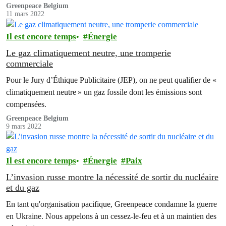
Japon continue de payer.
Greenpeace Belgium
11 mars 2022
Il est encore temps
Énergie
Le gaz climatiquement neutre, une tromperie
commerciale
Pour le Jury d’Éthique Publicitaire (JEP), on ne peut qualifier de «
climatiquement neutre » un gaz fossile dont les émissions sont
compensées.
Greenpeace Belgium
9 mars 2022
Il est encore temps
Énergie
Paix
L’invasion russe montre la nécessité de sortir du nucléaire
et du gaz
En tant qu'organisation pacifique, Greenpeace condamne la guerre
en Ukraine. Nous appelons à un cessez-le-feu et à un maintien des