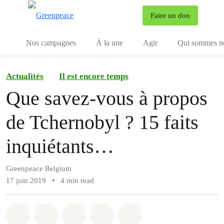
To
Faire un don
Menu
Nos campagnes
À la une
Agir
Qui sommes n
Actualités
Il est encore temps
Que savez-vous à propos
de Tchernobyl ? 15 faits
inquiétants…
Greenpeace Belgium
17 juin 2019
•
4 min read
Share on Whatsapp
Share on Facebook
Share on Twitter
Share via Email
Share on Bluesky