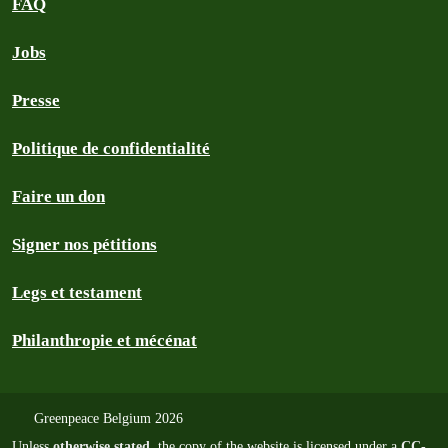
FAQ
Jobs
Presse
Politique de confidentialité
Faire un don
Signer nos pétitions
Legs et testament
Philanthropie et mécénat
Greenpeace Belgium 2026
Unless
otherwise stated
, the copy of the website is licensed under a
CC-