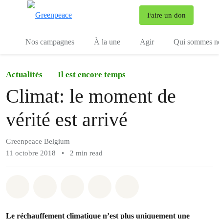
To
Faire un don
Menu
Nos campagnes
À la une
Agir
Qui sommes n
Actualités
Il est encore temps
Climat: le moment de
vérité est arrivé
Greenpeace Belgium
11 octobre 2018
•
2 min read
Share on Whatsapp
Share on Facebook
Share on Twitter
Share via Email
Share on Bluesky
Le réchauffement climatique n’est plus uniquement une