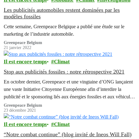
Les publicités automobiles restent dominées par les
modèles fossiles
Cette semaine, Greenpeace Belgique a publié une étude sur le
marketing de l’industrie automobile.
Greenpeace Belgium
21 janvier 2022
Il est encore temps
Climat
Stop aux publicités fossiles : notre rétrospective 2021
En octobre dernier, Greenpeace et une vingtaine d’ONG lançaient
une vaste Initiative Citoyenne Européenne afin d’interdire la
publicité et le sponsoring liés aux énergies fossiles et aux véhicules
qui en consomment. Grâce à votre aide, cette pétition a déjà
Greenpeace Belgium
23 décembre 2021
dépassé les 120 000 signatures. En cette fin d’année, revenons sur
quelques actions majeures qui ont…
Il est encore temps
Climat
“Notre combat continue” (blog invité de Ineos Will Fall)