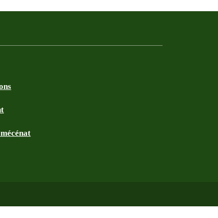
ions
nt
t mécénat