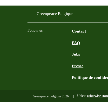
Greenpeace Belgique
Follow us
Contact
FAQ
Instagram
Facebook
Bluesky
TikTok
YouTube
Jobs
Presse
Politique de confiden
Unless
otherwise stat
Greenpeace Belgium 2026