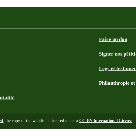
Faire un don
Signer nos pétit
Legs et testame
Philanthropie e
tialité
ed
, the copy of the website is licensed under a
CC-BY International License