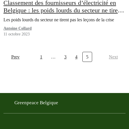
Classement des fournisseurs d’électricité en
Belgique : les poids lourds du secteur ne tirent
pas les leçons de la crise et misent toujours sur
Les poids lourds du secteur ne tirent pas les leçons de la crise
le fossile
Antoine Collard
11 octobre 2023
Prev
1
…
3
4
5
Next
Greenpeace Belgique