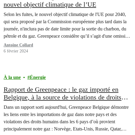
nouvel objectif climatique de l’UE
Selon les fuites, le nouvel objectif climatique de l'UE pour 2040,
qui sera proposé par la Commission européenne plus tard dans la
journée, n'inclura pas de date limite pour la sortie du charbon, du
pétrole et du gaz. Greenpeace considère qu’il s’agit d'une omission
majeure. La combustion de combustibles fossiles pour produire de
Antoine Collard
l'énergie représente…
6 février 2024
À la une
Énergie
Rapport de Greenpeace : le gaz importé en
Belgique, à la source de violations de droits
humains
Dans un rapport sorti aujourd'hui, Greenpeace Belgique démontre
les liens entre les importations de gaz dans notre pays et des
violations des droits humains dans les 6 pays d’où provient
principalement notre gaz : Norvège, Etats-Unis, Russie, Qatar,