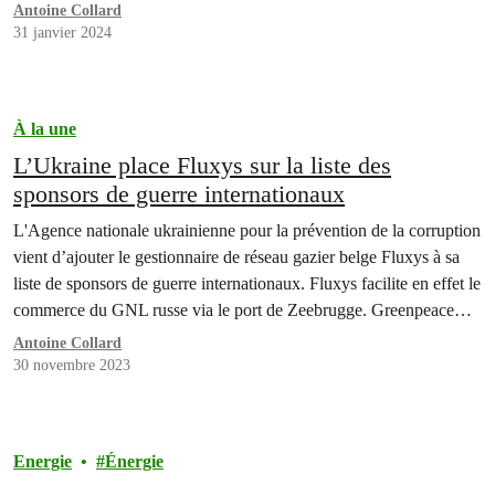
Royaume-Uni et Pays-Bas. [1] L’extraction et le transport du gaz
Antoine Collard
provoquent notamment de graves problèmes de santé, menacent…
31 janvier 2024
À la une
L’Ukraine place Fluxys sur la liste des
sponsors de guerre internationaux
L'Agence nationale ukrainienne pour la prévention de la corruption
vient d’ajouter le gestionnaire de réseau gazier belge Fluxys à sa
liste de sponsors de guerre internationaux. Fluxys facilite en effet le
commerce du GNL russe via le port de Zeebrugge. Greenpeace
Belgique, Bond Beter Leefmilieu et Vredesactie demandent une
Antoine Collard
interdiction de ces services de transbordement…
30 novembre 2023
Energie
Énergie