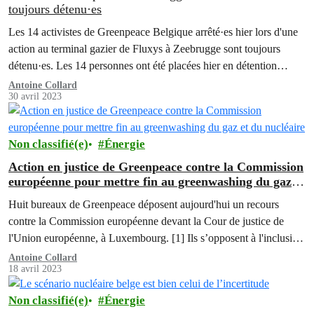
toujours détenu·es
Les 14 activistes de Greenpeace Belgique arrêté·es hier lors d'une
action au terminal gazier de Fluxys à Zeebrugge sont toujours
détenu·es. Les 14 personnes ont été placées hier en détention
judiciaire et ont déjà dû passer une nuit en prison. Elles ont été
Antoine Collard
30 avril 2023
interrogé·es ce matin.
Non classifié(e)
Énergie
Action en justice de Greenpeace contre la Commission
européenne pour mettre fin au greenwashing du gaz et
du nucléaire
Huit bureaux de Greenpeace déposent aujourd'hui un recours
contre la Commission européenne devant la Cour de justice de
l'Union européenne, à Luxembourg. [1] Ils s’opposent à l'inclusion
du gaz fossile et du nucléaire au sein de la taxonomie européenne
Antoine Collard
18 avril 2023
comme investissements durables, effective depuis l’année dernière.
Non classifié(e)
Énergie