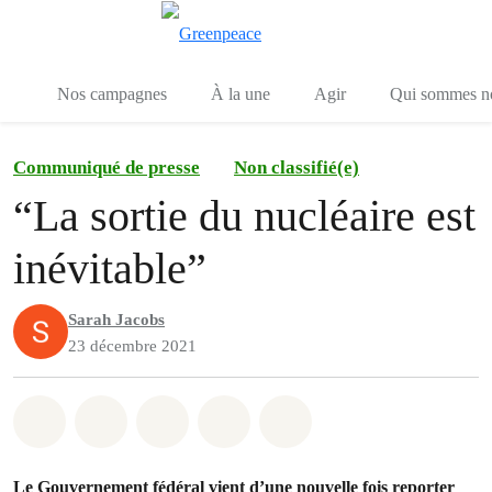
Toggle search
Menu
Nos campagnes
À la une
Agir
Qui sommes n
Communiqué de presse
Non classifié(e)
“La sortie du nucléaire est
inévitable”
Sarah Jacobs
23 décembre 2021
Share on Whatsapp
Share on Facebook
Share on Twitter
Share via Email
Share on Bluesky
Le Gouvernement fédéral vient d’une nouvelle fois report
er