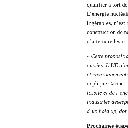
qualifier à tort d
L’énergie nucléai
ingérables, n’est
construction de n
d’atteindre les ob
« Cette propositio
années. L’UE aime
et environnementa
explique Carine T
fossile et de l’é
industries désespé
d’un hold up, don
Prochaines étap