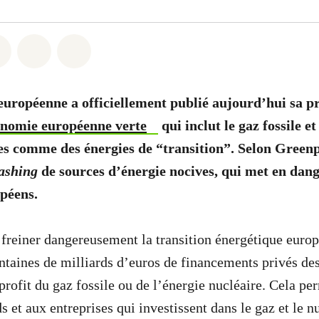
atsapp
on Facebook
Share on Twitter
Share via Email
Share on Bluesky
ropéenne a officiellement publié aujourd’hui sa p
onomie européenne verte
qui inclut le gaz fossile et
ées comme des énergies de “transition”. Selon Greenpe
ashing
de sources d’énergie nocives, qui met en dange
opéens.
 freiner dangereusement la transition énergétique euro
ntaines de milliards d’euros de financements privés de
profit du gaz fossile ou de l’énergie nucléaire. Cela pe
 et aux entreprises qui investissent dans le gaz et le n