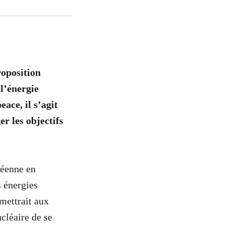
roposition
 l’énergie
ace, il s’agit
r les objectifs
péenne en
s énergies
rmettrait aux
ucléaire de se