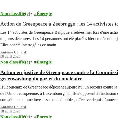
Non classifié(e)
Énergie
Action de Greenpeace à Zeebrugge : les 14 activistes t
Les 14 activistes de Greenpeace Belgique arrêté·es hier lors d'une act
toujours détenu·es. Les 14 personnes ont été placées hier en détention ju
Elles ont été interrogé·es ce matin.
Antoine Collard
30 avril 2023
Non classifié(e)
Énergie
Action en justice de Greenpeace contre la Commiss
greenwashing du gaz et du nucléaire
Huit bureaux de Greenpeace déposent aujourd'hui un recours contre l
de l'Union européenne, à Luxembourg. [1] Ils s’opposent à l'inclusion d
européenne comme investissements durables, effective depuis l’année d
Antoine Collard
18 avril 2023
Non classifié(e)
Énergie