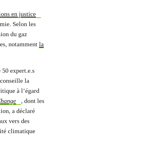
ons en justice
omie. Selon les
usion du gaz
nnes, notamment
la
 50 expert.e.s
 conseille la
tique à l’égard
 Change
, dont les
ion, a déclaré
aux vers des
ité climatique