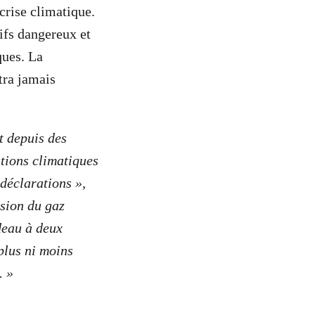
 crise climatique.
tifs dangereux et
ques. La
tra jamais
t depuis des
tions climatiques
 déclarations »,
sion du gaz
deau à deux
 plus ni moins
. »