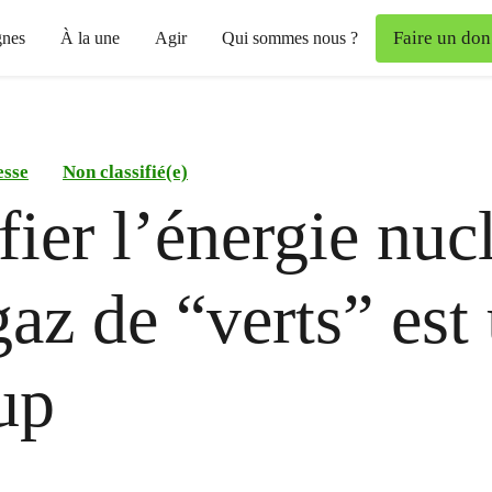
Faire un don
nes
À la une
Agir
Qui sommes nous ?
esse
Non classifié(e)
fier l’énergie nuc
 gaz de “verts” est
up