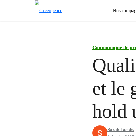
Nos campag
Communiqué de pr
Quali
et le
hold 
Sarah Jacobs