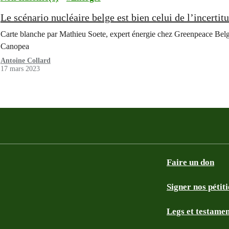
Le scénario nucléaire belge est bien celui de l’incertit
Carte blanche par Mathieu Soete, expert énergie chez Greenpeace Belg
Canopea
Antoine Collard
17 mars 2023
Faire un don
Signer nos pétit
Legs et testame