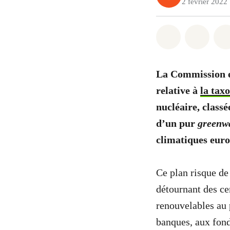
2 février 2022
Share on Wh
Share 
La Commission eu
relative à
la tax
nucléaire, class
d’un pur
greenw
climatiques eur
Ce plan risque de
détournant des ce
renouvelables au 
banques, aux fonds