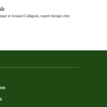
ude
ique et Arnaud Collignon, expert énergie chez
ions
nt