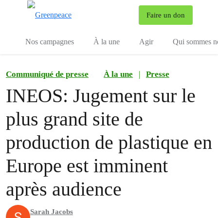
To
Faire un don
Menu
Nos campagnes
À la une
Agir
Qui sommes n
Communiqué de presse
À la une
|
Presse
INEOS: Jugement sur le
plus grand site de
production de plastique en
Europe est imminent
après audience
Sarah Jacobs