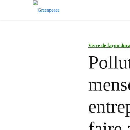
Vivre de façon dur
Pollu
menso
entre
faire 