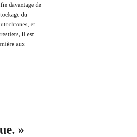
ifie davantage de
stockage du
autochtones, et
stiers, il est
remière aux
que.
»