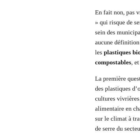
En fait non, pas v
» qui risque de s
sein des municipal
aucune définition
les
plastiques bi
compostables
, e
La première quest
des plastiques d’
cultures vivrière
alimentaire en ch
sur le climat à tr
de serre du secteu