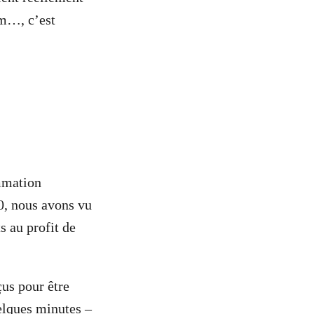
mm…, c’est
mmation
0, nous avons vu
s au profit de
çus pour être
elques minutes –