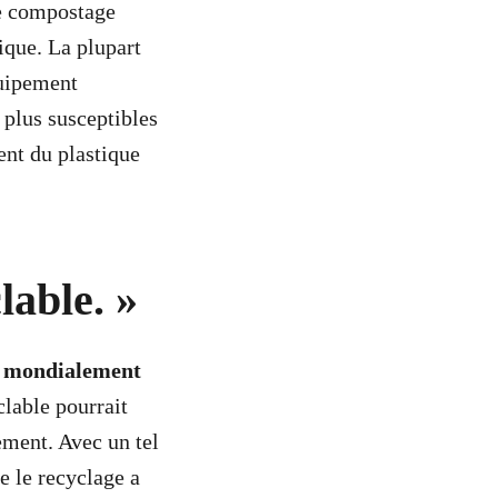
de compostage
ique. La plupart
quipement
 plus susceptibles
ent du plastique
lable. »
t mondialement
lable pourrait
nement. Avec un tel
e le recyclage a