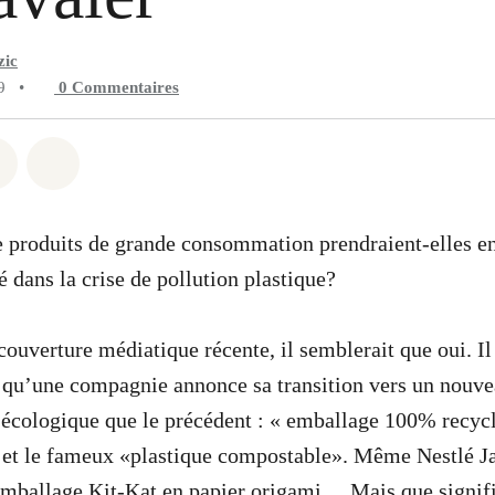
zic
9
•
0
Commentaires
 Whatsapp
er sur Facebook
Partager sur Twitter
Partager via Email
e produits de grande consommation prendraient-elles e
é dans la crise de pollution plastique?
couverture médiatique récente, il semblerait que oui. Il
 qu’une compagnie annonce sa transition vers un nouve
écologique que le précédent : « emballage 100% recycl
, et le fameux «plastique compostable». Même Nestlé J
emballage Kit-Kat en
papier origami
. Mais que signif