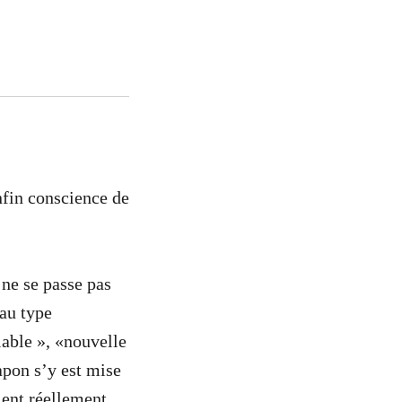
nfin conscience de
 ne se passe pas
au type
able », «nouvelle
apon s’y est mise
ient réellement