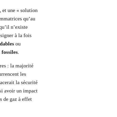
, et une « solution
ommatrices qu’au
qu’il n’existe
signer à la fois
adables
ou
 fossiles
.
es : la majorité
urrencent les
cerait la sécurité
si avoir un impact
s de gaz à effet