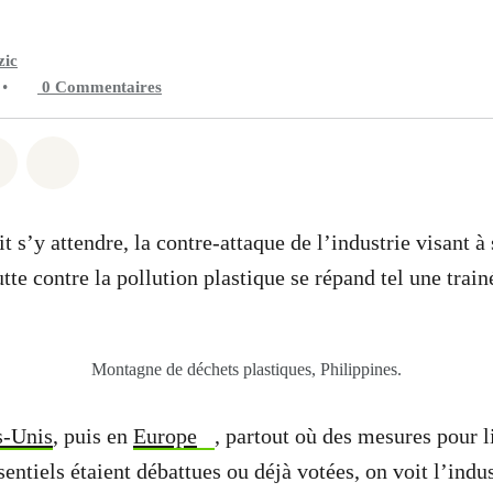
zic
•
0
Commentaires
 Whatsapp
er sur Facebook
Partager sur Twitter
Partager via Email
’y attendre, la contre-attaque de l’industrie visant à s
tte contre la pollution plastique se répand tel une trai
Montagne de déchets plastiques, Philippines.
s-Unis
, puis en
Europe
, partout où des mesures pour l
entiels étaient débattues ou déjà votées, on voit l’indus