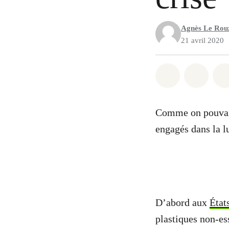
Agnès Le Rou
21 avril 2020
Partager sur
Partag
Comme on pouvait s
engagés dans la lu
D’abord aux
État
plastiques non-ess