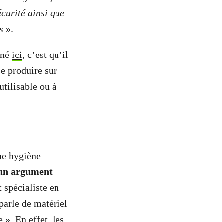
écurité ainsi que
s
».
gné
ici
, c’est qu’il
se produire sur
utilisable ou à
une hygiène
d’un argument
t spécialiste en
arle de matériel
 ». En effet, les