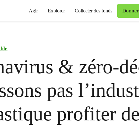
Donner
Agir
Explorer
Collecter des fonds
able
avirus & zéro-dé
issons pas l’indust
astique profiter de