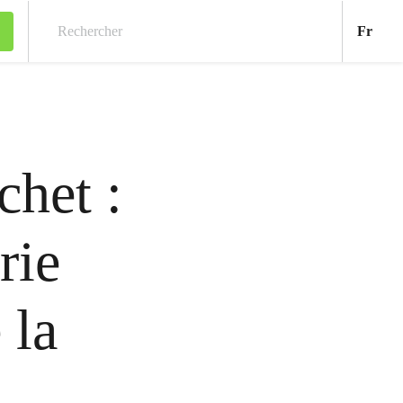
Fran
Fr
Rechercher
chet :
rie
 la