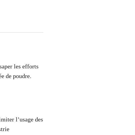
aper les efforts
née de poudre.
imiter l’usage des
trie