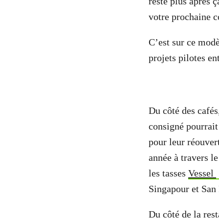
reste plus après ç
votre prochaine c
C’est sur ce mod
projets pilotes e
Du côté des cafés
consigné pourrait
pour leur réouver
année à travers l
les tasses
Vessel
Singapour et San 
Du côté de la res