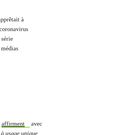
pprêtait à
 coronavirus
 série
s médias
s
affirment
avec
s à usage unique