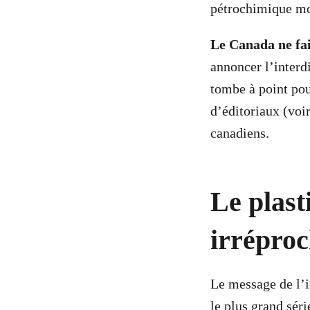
pétrochimique mo
Le Canada ne fai
annoncer l’interdi
tombe à point pou
d’éditoriaux (vo
canadiens.
Le plast
irrépro
Le message de l’i
le plus grand séri