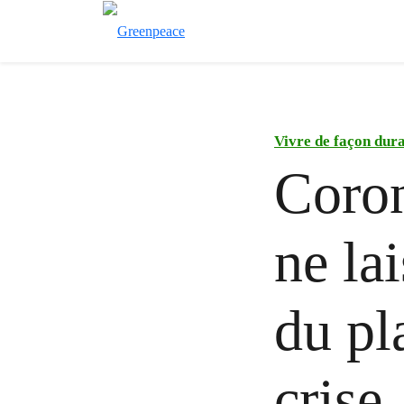
Vivre de façon dur
Coron
ne la
du pl
crise