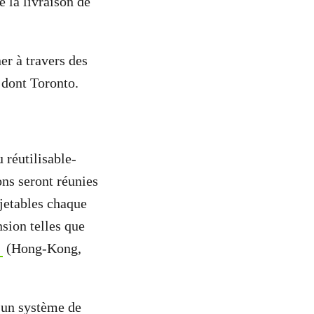
e la livraison de
r à travers des
 dont Toronto.
 réutilisable-
ons seront réunies
 jetables chaque
nsion telles que
(Hong-Kong,
 un système de