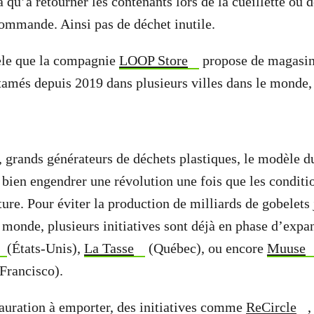
a qu’à retourner les contenants lors de la cueillette ou d
ommande. Ainsi pas de déchet inutile.
èle que la compagnie
LOOP Store
propose de magasine
ntamés depuis 2019 dans plusieurs villes dans le monde,
, grands générateurs de déchets plastiques, le modèle du
 bien engendrer une révolution une fois que les conditi
ture. Pour éviter la production de milliards de gobelets
e monde, plusieurs initiatives sont déjà en phase d’expa
(États-Unis),
La Tasse
(Québec), ou encore
Muuse
Francisco).
tauration à emporter, des initiatives comme
ReCircle
,