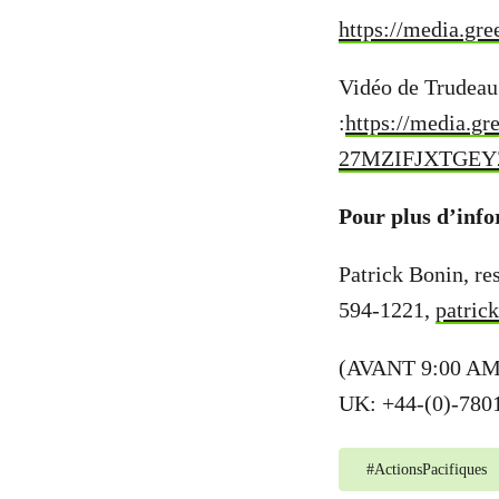
https://media.g
Vidéo de Trudeau 
:
https://media.g
27MZIFJXTGEYZ
Pour plus d’info
Patrick Bonin, r
594-1221,
patric
(AVANT 9:00 AM 
UK: +44-(0)-780
#
ActionsPacifiques