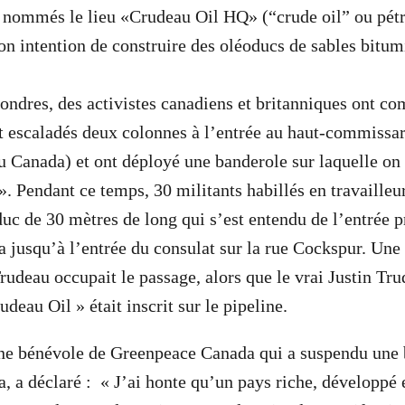
t nommés le lieu «Crudeau Oil HQ» (“crude oil” ou pétr
son intention de construire des oléoducs de sables bitu
Londres, des activistes canadiens et britanniques ont c
 escaladés deux colonnes à l’entrée au haut-commissar
Canada) et ont déployé une banderole sur laquelle on 
 Pendant ce temps, 30 militants habillés en travailleur
duc de 30 mètres de long qui s’est entendu de l’entrée p
jusqu’à l’entrée du consulat sur la rue Cockspur. Une
rudeau occupait le passage, alors que le vrai Justin Tru
udeau Oil » était inscrit sur le pipeline.
une bénévole de Greenpeace Canada qui a suspendu une 
 a déclaré : « J’ai honte qu’un pays riche, développé e