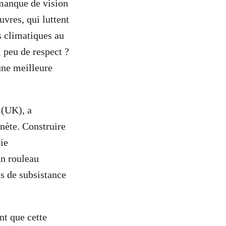
manque de vision
vres, qui luttent
s climatiques au
i peu de respect ?
une meilleure
 (UK), a
anète. Construire
ie
un rouleau
s de subsistance
nt que cette