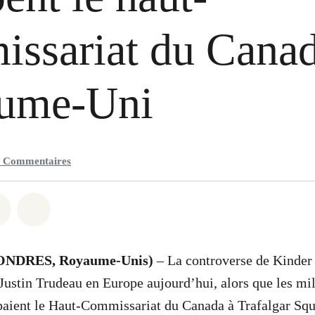
ssariat du Canad
ume-Uni
0
Commentaires
 Whatsapp
er sur Facebook
Partager sur Twitter
Partager via Email
(LONDRES, Royaume-Unis)
– La controverse de Kinder 
Justin Trudeau en Europe aujourd’hui, alors que les mil
aient le Haut-Commissariat du Canada à Trafalgar Squ