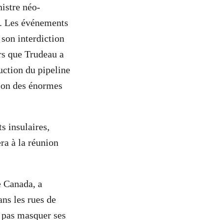
nistre néo-
s. Les événements
 son interdiction
rs que Trudeau a
uction du pipeline
son des énormes
s insulaires,
ra à la réunion
e Canada, a
ans les rues de
t pas masquer ses