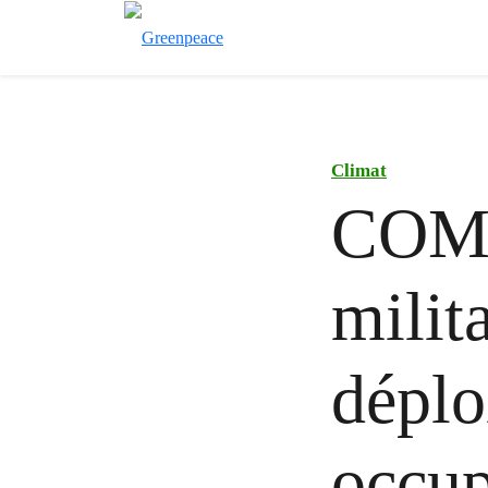
Climat
COM
milit
déplo
occup