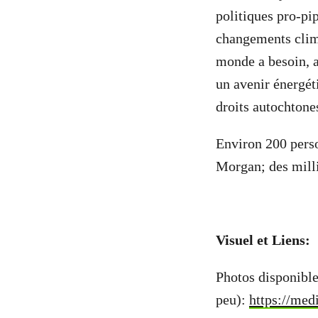
politiques pro-pip
changements clima
monde a besoin, a
un avenir énergéti
droits autochtone
Environ 200 perso
Morgan; des millie
-
Visuel et Liens:
Photos disponibles
peu):
https://me