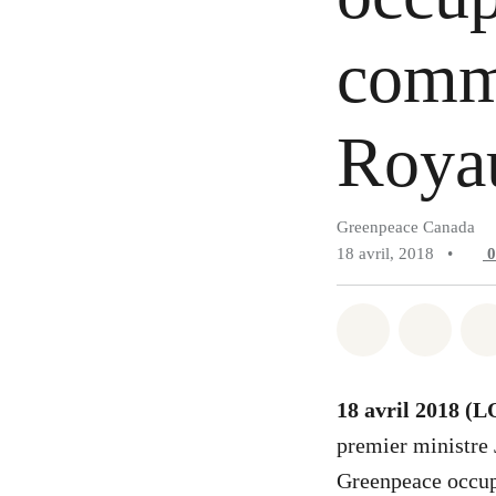
commi
Roya
Greenpeace Canada
18 avril, 2018
•
Partager sur
Partag
18 avril 2018 
premier ministre 
Greenpeace occup