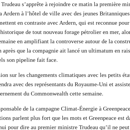
, Trudeau s’apprête à rejoindre ce matin la première mi
a Ardern à l’hôtel de ville avec des jeunes Britannique
mettent en contraste avec Ardern, qui est reconnue pour
istorique de tout nouveau forage pétrolier en mer, alo
semaine en amplifiant la controverse autour de la constr
 après que la compagnie ait lancé un ultimatum en rai
s son pipeline fait face.
ion sur les changements climatiques avec les petits état
endra avec des représentants du Royaume-Uni et assiste
vernement du Commonwealth cette semaine.
esponsable de la campagne Climat-Énergie à Greenpeac
tions parlent plus fort que les mots et Greenpeace est d
ui pour dire au premier ministre Trudeau qu’il ne peu