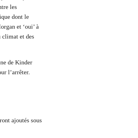
tre les
ique dont le
organ et ‘oui’ à
 climat et des
ine de Kinder
ur l’arrêter.
eront ajoutés sous