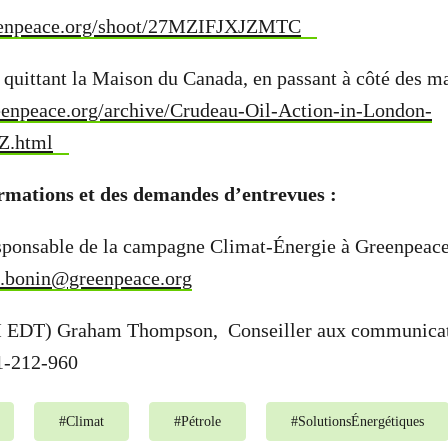
reenpeace.org/shoot/27MZIFJXJZMTC
quittant la Maison du Canada, en passant à côté des ma
reenpeace.org/archive/Crudeau-Oil-Action-in-London-
.html
rmations et des demandes d’entrevues :
esponsable de la campagne Climat-Énergie à Greenpeac
k.bonin@greenpeace.org
EDT) Graham Thompson, Conseiller aux communicat
1-212-960
#
Climat
#
Pétrole
#
SolutionsÉnergétiques