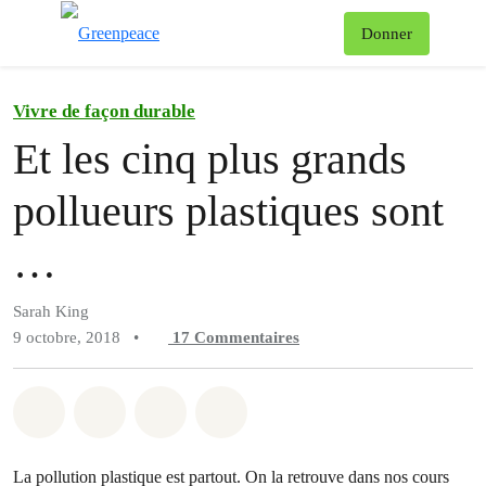
Af
Donner
Menu
Vivre de façon durable
Et les cinq plus grands
pollueurs plastiques sont
…
Sarah King
9 octobre, 2018
•
17
Commentaires
Partager sur Whatsapp
Partager sur Facebook
Partager sur Twitter
Partager via Email
La pollution plastique est partout. On la retrouve dans nos cours