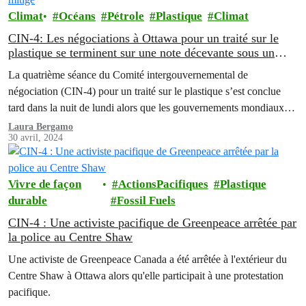
Climat
Océans
Pétrole
Plastique
Climat
CIN-4: Les négociations à Ottawa pour un traité sur le
plastique se terminent sur une note décevante sous un
leadership canadien mitigé
La quatrième séance du Comité intergouvernemental de
négociation (CIN-4) pour un traité sur le plastique s’est conclue
tard dans la nuit de lundi alors que les gouvernements mondiaux
n'ont pas réussi à se mettre d'accord sur l'inclusion d'une référence
Laura Bergamo
30 avril, 2024
à la réduction de la production de plastique ou aux polymères dans
les travaux intersessions, malgré…
Vivre de façon
ActionsPacifiques
Plastique
durable
Fossil Fuels
CIN-4 : Une activiste pacifique de Greenpeace arrêtée par
la police au Centre Shaw
Une activiste de Greenpeace Canada a été arrêtée à l'extérieur du
Centre Shaw à Ottawa alors qu'elle participait à une protestation
pacifique.