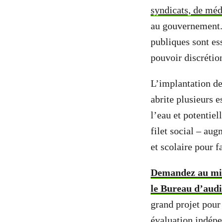
syndicats, de méd
au gouvernement.
publiques sont es
pouvoir discrétio
L’implantation de
abrite plusieurs e
l’eau et potentiel
filet social – aug
et scolaire pour 
Demandez au min
le Bureau d’aud
grand projet pour 
évaluation indépe