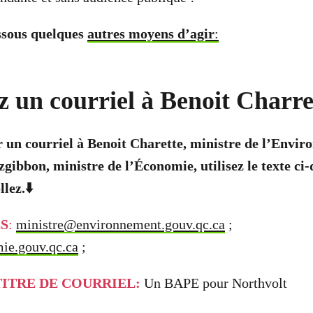
essous quelques
autres moyens d’agir
:
 un courriel à Benoit Charre
 un courriel à Benoit Charette
, ministre de l’Envi
zgibbon, ministre de l’Économie, utilisez le texte ci
llez.
⬇️
S
:
ministre@environnement.gouv.qc.ca
;
ie.gouv.qc.ca
;
ITRE DE COURRIEL:
Un BAPE pour Northvolt