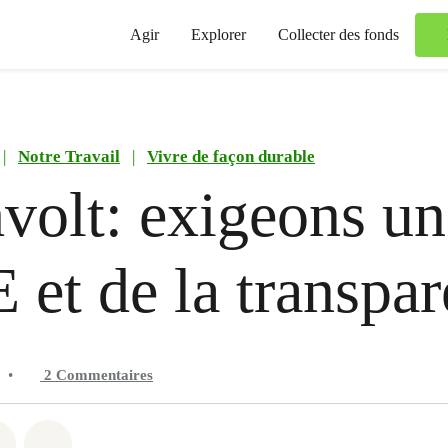
Agir
Explorer
Collecter des fonds
|
Notre Travail
|
Vivre de façon durable
volt: exigeons un
et de la transpa
•
2
Commentaires
 Whatsapp
er sur Facebook
Partager sur Twitter
Partager via Email