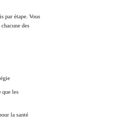
s par étape. Vous
à chacune des
régie
e que les
pour la santé