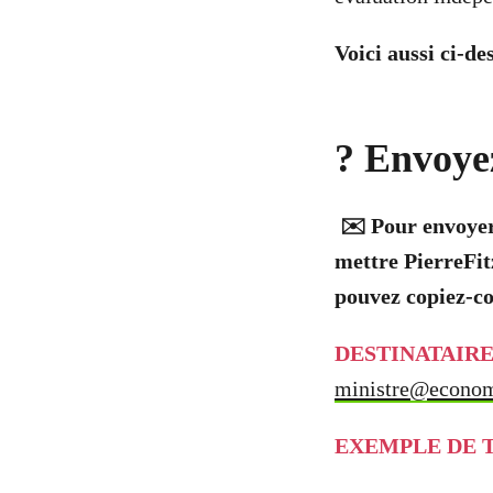
Voici aussi ci-d
?
Envoyez
✉️ Pour envoyer
mettre Pierre
Fit
pouvez copiez-co
DESTINATAIRE
ministre@econom
EXEMPLE DE T