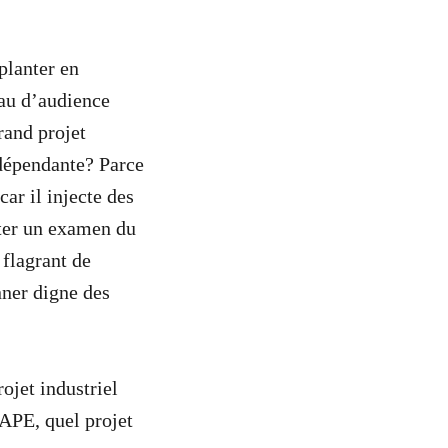
planter en
eau d’audience
rand projet
ndépendante? Parce
ar il injecte des
ter un examen du
flagrant de
nner digne des
rojet industriel
BAPE, quel projet