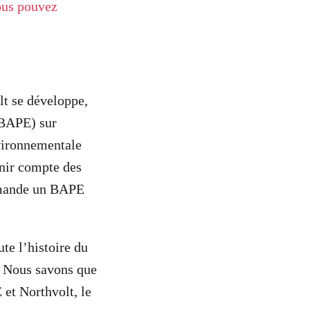
us pouvez
lt se développe,
(BAPE) sur
vironnementale
enir compte des
demande un BAPE
ute l’histoire du
? Nous savons que
 et Northvolt, le