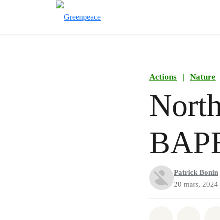
Actions
|
Nature
North
BAPE 
Patrick Bonin
20 mars, 2024
Partager sur
Partag