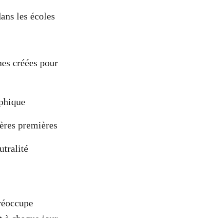
dans les écoles
nes créées pour
aphique
ières premières
utralité
réoccupe