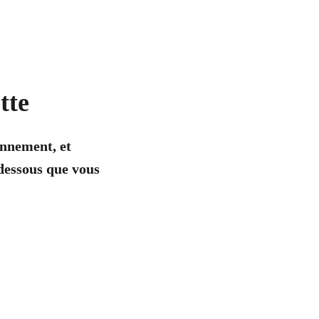
tte
ronnement
, et
-dessous que vous