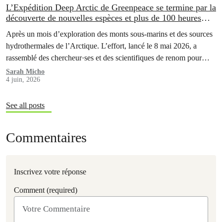
L’Expédition Deep Arctic de Greenpeace se termine par la
découverte de nouvelles espèces et plus de 100 heures
d’images sous-marines inédites
Après un mois d’exploration des monts sous-marins et des sources
hydrothermales de l’Arctique. L’effort, lancé le 8 mai 2026, a
rassemblé des chercheur·ses et des scientifiques de renom pour
explorer les écosystèmes des grands fonds marins à des
Sarah Micho
4 juin, 2026
profondeurs allant jusqu’à 3 000 mètres.
See all posts
Commentaires
Inscrivez votre réponse
Comment (required)