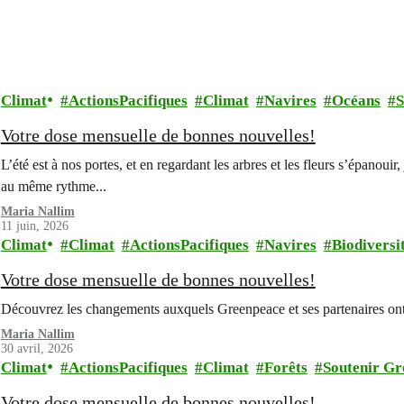
Climat
ActionsPacifiques
Climat
Navires
Océans
S
Votre dose mensuelle de bonnes nouvelles!
L’été est à nos portes, et en regardant les arbres et les fleurs s’épano
au même rythme...
Maria Nallim
11 juin, 2026
Climat
Climat
ActionsPacifiques
Navires
Biodiversi
Votre dose mensuelle de bonnes nouvelles!
Découvrez les changements auxquels Greenpeace et ses partenaires ont
Maria Nallim
30 avril, 2026
Climat
ActionsPacifiques
Climat
Forêts
Soutenir Gr
Votre dose mensuelle de bonnes nouvelles!