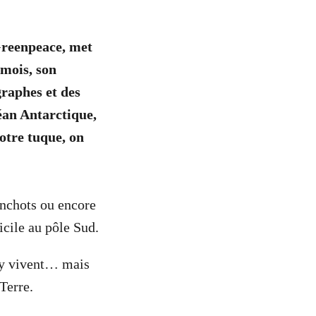
 Greenpeace, met
 mois, son
graphes et des
éan Antarctique,
otre tuque, on
anchots ou encore
cile au pôle Sud.
i y vivent… mais
 Terre.