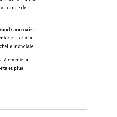
me caisse de
rand sanctuaire
emier pas crucial
échelle mondiale.
i à obtenir la
rts et plus
!