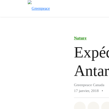
Nature
Expéd
Antar
Greenpeace Canada
17 janvier, 2018
•
Partager sur
Partag