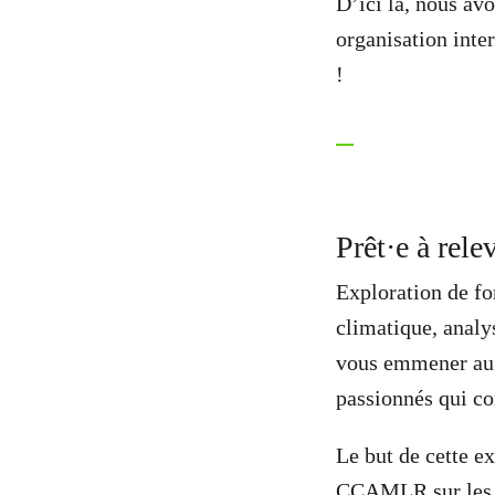
D’ici là, nous av
organisation inte
!
Prêt·e à rele
Exploration de f
climatique, analy
vous emmener au p
passionnés qui con
Le but de cette ex
CCAMLR sur les en