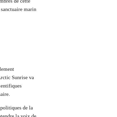
embres de cette
n sanctuaire marin
glement
rctic Sunrise va
ientifiques
aire.
 politiques de la
tendre la voix de