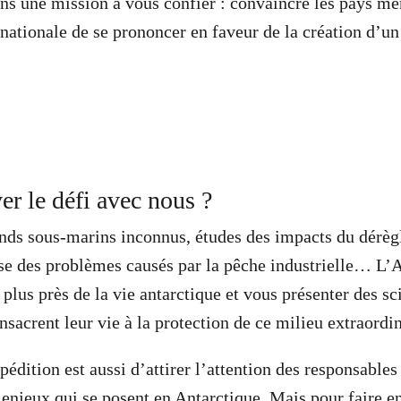
ons une mission à vous confier : convaincre les pays m
rnationale de se prononcer en faveur de la création d’u
ver le défi avec nous ?
onds sous-marins inconnus, études des impacts du dérè
se des problèmes causés par la pêche industrielle… L’A
lus près de la vie antarctique et vous présenter des sc
sacrent leur vie à la protection de ce milieu extraordin
pédition est aussi d’attirer l’attention des responsables
jeux qui se posent en Antarctique. Mais pour faire en