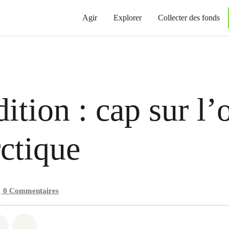
Agir
Explorer
Collecter des fonds
ition : cap sur l’
ctique
0
Commentaires
 Whatsapp
er sur Facebook
Partager sur Twitter
Partager via Email