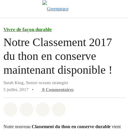
Afficher/cache
Menu
Vivre de façon durable
Notre Classement 2017
du thon en conserve
maintenant disponible !
Sarah King, Senior oceans strategist
5 juillet, 2017
•
0
Commentaires
Partager sur Whatsapp
Partager sur Facebook
Partager sur Twitter
Partager via Email
Notre nouveau
C
lassement du thon en conserve durable
vient