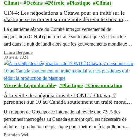
Climat
Océans
Pétrole
Plastique
Climat
CIN-4: Les négociations à Ottawa pour un traité sur le
plastique se terminent sur une note décevante sous un
leadership canadien mitigé
La quatrième séance du Comité intergouvernemental de
négociation (CIN-4) pour un traité sur le plastique s’est conclue
tard dans la nuit de lundi alors que les gouvernements mondiaux
n'ont pas réussi à se mettre d'accord sur l'inclusion d'une référence
Laura Bergamo
30 avril, 2024
à la réduction de la production de plastique ou aux polymères dans
les travaux intersessions, malgré…
Vivre de façon durable
Plastique
Consommation
À la veille des négociations de l’ONU à Ottawa, 7
personnes sur 10 au Canada soutiennent un traité mondial
sur les plastiques qui réduit la production de plastique
Un rapport de Greenpeace International révèle que 73 % des
personnes interrogées au Canada estiment qu'il est nécessaire de
réduire la production de plastique pour mettre fin à la pollution
plastique.
Brandon Wei