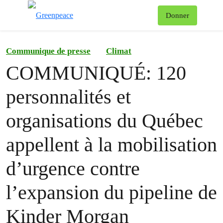
Af
Donner
Menu
Communique de presse
Climat
COMMUNIQUÉ: 120
personnalités et
organisations du Québec
appellent à la mobilisation
d’urgence contre
l’expansion du pipeline de
Kinder Morgan