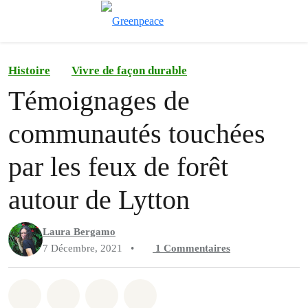
Afficher/cache
Menu
Histoire
Vivre de façon durable
Témoignages de
communautés touchées
par les feux de forêt
autour de Lytton
Laura Bergamo
7 Décembre, 2021
•
1
Commentaires
Partager sur Whatsapp
Partager sur Facebook
Partager sur Twitter
Partager via Email