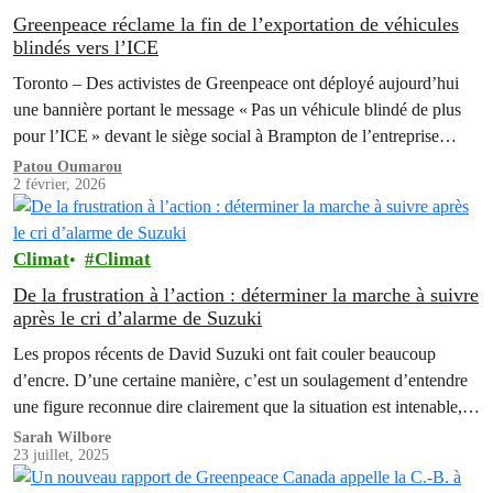
Greenpeace réclame la fin de l’exportation de véhicules
blindés vers l’ICE
Toronto – Des activistes de Greenpeace ont déployé aujourd’hui
une bannière portant le message « Pas un véhicule blindé de plus
pour l’ICE » devant le siège social à Brampton de l’entreprise
qui…
Patou Oumarou
2 février, 2026
Climat
Climat
De la frustration à l’action : déterminer la marche à suivre
après le cri d’alarme de Suzuki
Les propos récents de David Suzuki ont fait couler beaucoup
d’encre. D’une certaine manière, c’est un soulagement d’entendre
une figure reconnue dire clairement que la situation est intenable, et
que nos leaders et le système ne sont pas en mesure de s’attaquer à
Sarah Wilbore
23 juillet, 2025
un problème aussi complexe.