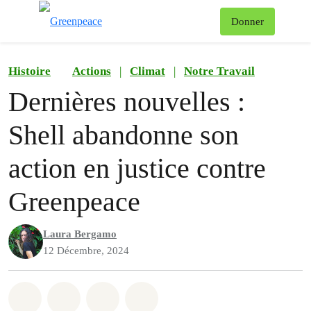
Af
Donner
Menu
Histoire
Actions
|
Climat
|
Notre Travail
Dernières nouvelles :
Shell abandonne son
action en justice contre
Greenpeace
Laura Bergamo
12 Décembre, 2024
Partager sur Whatsapp
Partager sur Facebook
Partager sur Twitter
Partager via Email