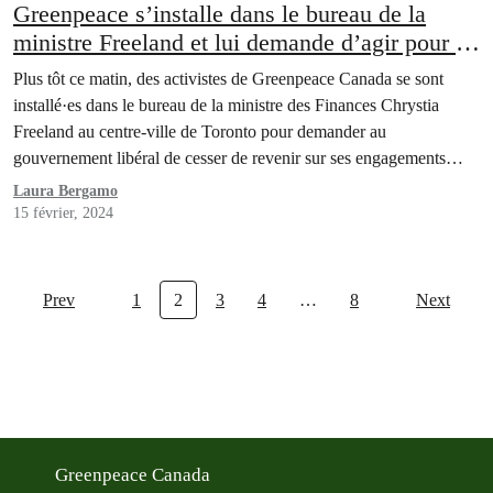
Greenpeace s’installe dans le bureau de la
ministre Freeland et lui demande d’agir pour le
climat et de réglementer les banques
Plus tôt ce matin, des activistes de Greenpeace Canada se sont
installé·es dans le bureau de la ministre des Finances Chrystia
Freeland au centre-ville de Toronto pour demander au
gouvernement libéral de cesser de revenir sur ses engagements
climatiques et de réglementer les banques fossiles canadiennes dans
Laura Bergamo
le budget fédéral de 2024. Alors que le…
15 février, 2024
Prev
1
2
3
4
…
8
Next
Greenpeace Canada