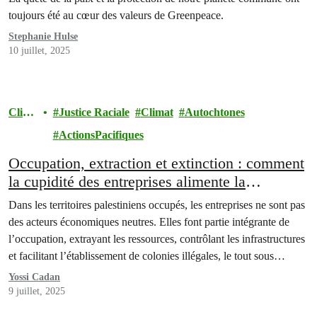
toujours été au cœur des valeurs de Greenpeace.
Stephanie Hulse
10 juillet, 2025
Clim
Justice Raciale
Climat
Autochtones
at
ActionsPacifiques
Occupation, extraction et extinction : comment
la cupidité des entreprises alimente la
souffrance humaine et l’effondrement
Dans les territoires palestiniens occupés, les entreprises ne sont pas
climatique
des acteurs économiques neutres. Elles font partie intégrante de
l’occupation, extrayant les ressources, contrôlant les infrastructures
et facilitant l’établissement de colonies illégales, le tout sous
protection militaire. Ces activités ne sont pas seulement rentables,
Yossi Cadan
elles s’inscrivent dans une démarche de contrôle.
9 juillet, 2025