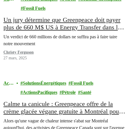
at
Fossil Fuels
Un jury détermine que Greenpeace doit payer
plus de 660 M$ US à Energy Transfer dans le
cadre d’un procès sans fondement
Un verdict de 660 millions de dollars ne suffira pas à faire taire
notre mouvement
Christy Ferguson
27 mars, 2025
Actio
SolutionsÉnergétiques
Fossil Fuels
ns
ActionsPacifiques
Pétrole
Santé
Calme ta canicule : Greenpeace offre de la
crème glacée végane gratuite à Montréal pour
dénoncer le rôle de l’industrie pétrolière dans
Alors qu'une vague de chaleur intense s'abat sur Montréal
la hausse du mercure planétaire
aujourd'hui, des activistes de Greenpeace Canada sont sur l'avenue