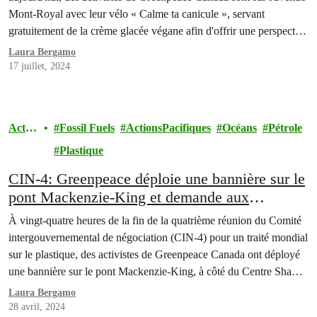
Mont-Royal avec leur vélo « Calme ta canicule », servant
gratuitement de la crème glacée végane afin d'offrir une perspective
rafraîchissante sur ces températures extrêmes. Greenpeace souhaite
Laura Bergamo
souligner la contribution déterminante de l'industrie des
17 juillet, 2024
combustibles fossiles à…
Actio
Fossil Fuels
ActionsPacifiques
Océans
Pétrole
ns
Plastique
CIN-4: Greenpeace déploie une bannière sur le
pont Mackenzie-King et demande aux
délégations de faire passer les gens avant le
À vingt-quatre heures de la fin de la quatrième réunion du Comité
plastique
intergouvernemental de négociation (CIN-4) pour un traité mondial
sur le plastique, des activistes de Greenpeace Canada ont déployé
une bannière sur le pont Mackenzie-King, à côté du Centre Shaw
où les délégations sont rassemblées. La bannière de quatorze
Laura Bergamo
mètres, sur laquelle était écrit…
28 avril, 2024