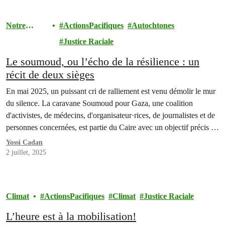
Notre
ActionsPacifiques
Autochtones
Travail
Justice Raciale
Le soumoud, ou l’écho de la résilience : un
récit de deux sièges
En mai 2025, un puissant cri de ralliement est venu démolir le mur
du silence. La caravane Soumoud pour Gaza, une coalition
d'activistes, de médecins, d'organisateur·rices, de journalistes et de
personnes concernées, est partie du Caire avec un objectif précis :
briser le siège, apporter de l'aide à une population civile affamée,
Yossi Cadan
rendre compte du génocide…
2 juillet, 2025
Climat
ActionsPacifiques
Climat
Justice Raciale
L’heure est à la mobilisation!