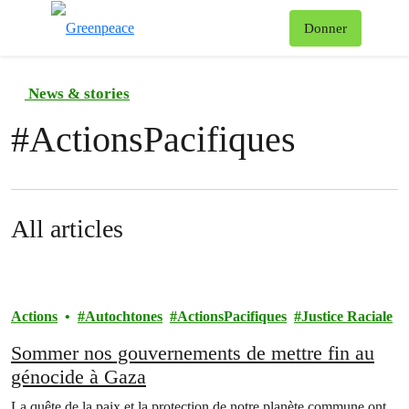
Af
Donner
Menu
News & stories
#
ActionsPacifiques
All articles
Actions
Autochtones
ActionsPacifiques
Justice Raciale
Sommer nos gouvernements de mettre fin au
génocide à Gaza
La quête de la paix et la protection de notre planète commune ont