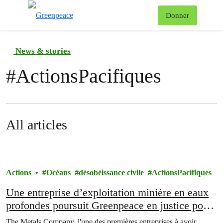
Af
Donner
Menu
News & stories
#
ActionsPacifiques
All articles
Actions
Océans
désobéissance civile
ActionsPacifiques
Une entreprise d’exploitation minière en eaux
profondes poursuit Greenpeace en justice pour
avoir manifesté pacifiquement en mer
The Metals Company, l'une des premières entreprises à avoir