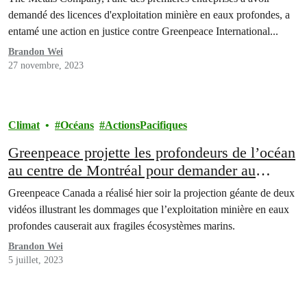
demandé des licences d'exploitation minière en eaux profondes, a
entamé une action en justice contre Greenpeace International...
Brandon Wei
27 novembre, 2023
Climat
Océans
ActionsPacifiques
Greenpeace projette les profondeurs de l’océan
au centre de Montréal pour demander au
Canada de soutenir l’arrêt de l’exploitation
Greenpeace Canada a réalisé hier soir la projection géante de deux
minière en eaux profondes
vidéos illustrant les dommages que l’exploitation minière en eaux
profondes causerait aux fragiles écosystèmes marins.
Brandon Wei
5 juillet, 2023