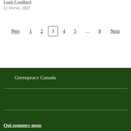
Louis Couillard
22 février, 2022
Prev
1
2
3
4
5
…
8
Next
Greenpeace Canada
Qui sommes-nous