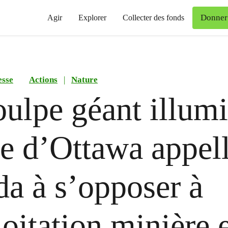
Donner
Agir
Explorer
Collecter des fonds
esse
Actions
|
Nature
ulpe géant illum
le d’Ottawa appell
a à s’opposer à
loitation minière 