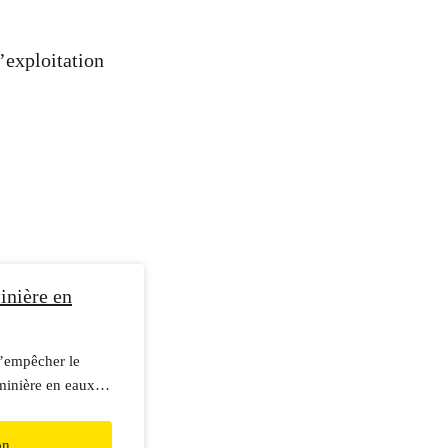
’exploitation
inière en
’empêcher le
minière en eaux
op tard.
on