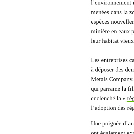
l’environnement 
menées dans la zon
espèces nouvellem
minière en eaux p
leur habitat vieu
Les entreprises c
à déposer des dem
Metals Company, e
qui parraine la f
enclenché la «
rè
l’adoption des ré
Une poignée d’aut
ont également
ex