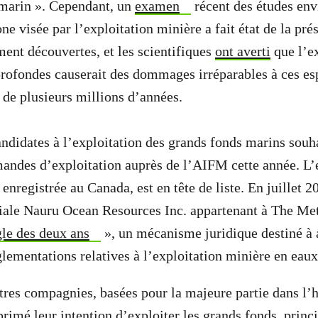
marin ». Cependant, un
examen
récent des études en
e visée par l’exploitation minière a fait état de la pré
ent découvertes, et les scientifiques
ont averti
que l’ex
rofondes causerait des dommages irréparables à ces es
x de plusieurs millions d’années.
andidates à l’exploitation des grands fonds marins so
andes d’exploitation auprès de l’AIFM cette année. L’
nregistrée au Canada, est en tête de liste. En juillet 2
iliale Nauru Ocean Resources Inc. appartenant à The M
gle des deux ans
», un mécanisme juridique destiné à 
glementations relatives à l’exploitation minière en eau
res compagnies, basées pour la majeure partie dans l’
primé leur intention
d’exploiter les grands fonds, prin