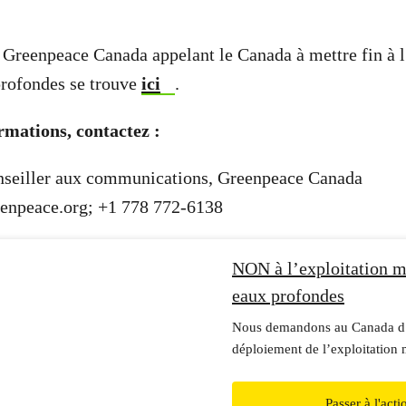
e Greenpeace Canada appelant le Canada à mettre fin à l
profondes se trouve
ici
.
rmations, contactez :
seiller aux communications, Greenpeace Canada
enpeace.org
; +1 778 772-6138
NON à l’exploitation m
eaux profondes
Nous demandons au Canada d
déploiement de l’exploitation 
profondes avant qu’il ne soit tr
Rejoignez le mouvement.
Passer à l'acti