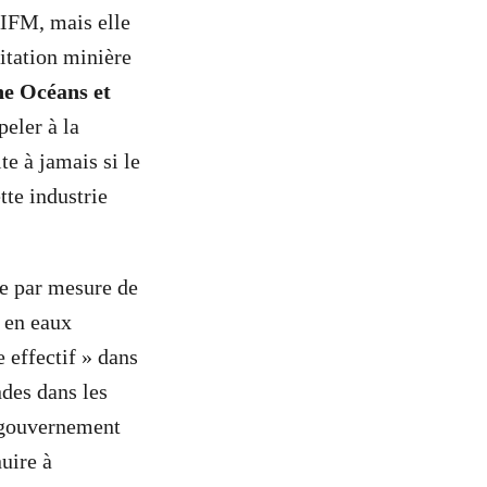
AIFM, mais elle
itation minière
ne Océans et
eler à la
te à jamais si le
tte industrie
e par mesure de
e en eaux
 effectif » dans
ndes dans les
e gouvernement
uire à