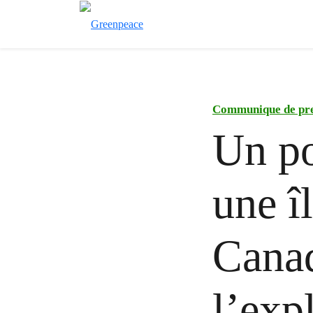
Communique de pr
Un po
une î
Canad
l’exp