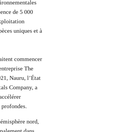
vironnementales
sence de 5 000
ploitation
pèces uniques et à
uhaitent commencer
entreprise The
021, Nauru, l’État
etals Company, a
accélérer
x profondes.
hémisphère nord,
cipalement dans