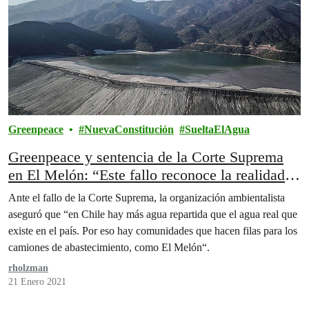
Greenpeace
NuevaConstitución
SueltaElAgua
Greenpeace y sentencia de la Corte Suprema
en El Melón: “Este fallo reconoce la realidad
del agua en Chile donde sólo 2% es para las
Ante el fallo de la Corte Suprema, la organización ambientalista
personas y el 98% está en manos de privados
aseguró que “en Chile hay más agua repartida que el agua real que
como Anglo American”
existe en el país. Por eso hay comunidades que hacen filas para los
camiones de abastecimiento, como El Melón“.
rholzman
21 Enero 2021