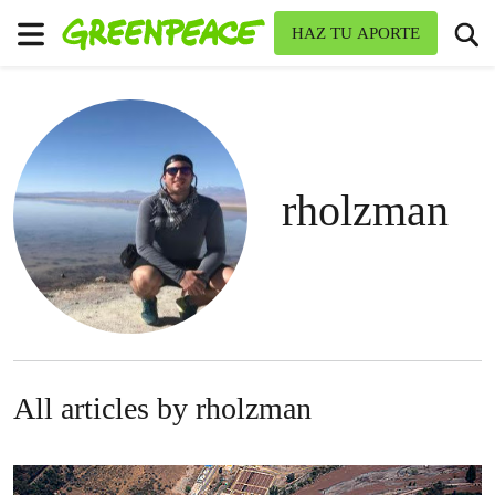
To
HAZ TU APORTE
Menu
rholzman
All articles by rholzman