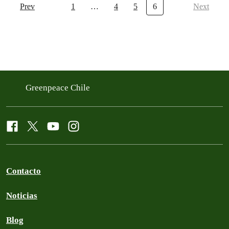
Prev
1
…
4
5
6
Next
Greenpeace Chile
Contacto
Noticias
Blog