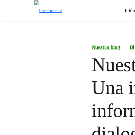
Infór
Nuestro blog
Bl
Nuest
Una i
infor
dialo