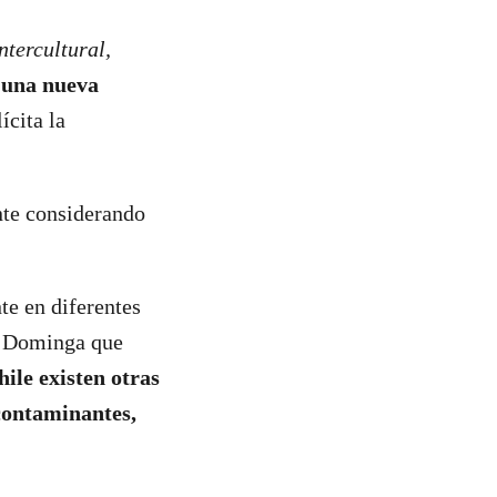
ntercultural,
 una nueva
ícita la
nte considerando
te en diferentes
o Dominga que
ile existen otras
 contaminantes,