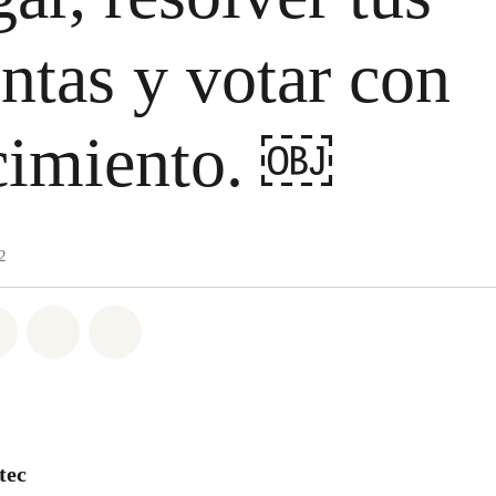
ntas y votar con
cimiento. ￼
2
atsapp
on Facebook
Share on Twitter
Share via Email
Share on Bluesky
tec