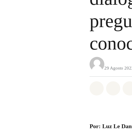
pregu
cono
29 Agosto 202
Share on Wh
Share 
Por: Luz Le Dan