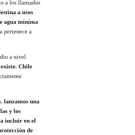
so a los llamados
estina a usos
 de agua mínima
ua pertenece a
dio a nivel
existe.
Chile
ectamente
o,
lanzamos una
as y los
a incluir en el
protección de