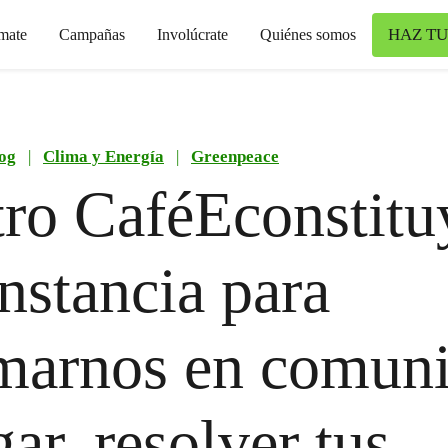
HAZ TU
mate
Campañas
Involúcrate
Quiénes somos
og
|
Clima y Energía
|
Greenpeace
ro CaféEconstitu
nstancia para
marnos en comuni
gar, resolver tus