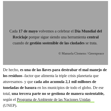
Cada
17 de mayo
volvemos a celebrar el
Día Mundial del
Reciclaje
porque sigue siendo una herramienta
central
cuando de
gestión sostenible de las ciudades
se trata.
© Manuela Clemens / Greenpeace
De hecho,
es una de las llaves para destrabar el mal manejo de
los residuos
-factor que alimenta la triple crisis planetaria que
atravesamos- y que
cada año acumula 2,1 mil millones de
toneladas de basura
en los municipios de todo el globo. De ese
total,
una tercera parte no se gestiona de manera sustentable,
según el
Programa de Ambiente de las Naciones Unidas
(UNEP).