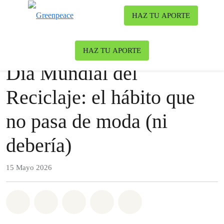
To
HAZ TU APORTE
Menu
Nuestro blog
Contaminación
HAZ TU APORTE
Día Mundial del
Reciclaje: el hábito que
no pasa de moda (ni
debería)
15 Mayo 2026
Share on Whatsapp
Share on Facebook
Share on Twitter
Share via Email
Share on Bluesky