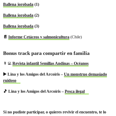
Ballena jorobada
(1)
Ballena jorobada
(2)
Ballena jorobada
(3)
📄
Informe Cetáceos y salmonicultura
(Chile)
Bonus track para compartir en familia
👨‍💻
Revista infantil Semillas Andinas – Océanos
▶️ Lina y los Amigos del Arcoíris –
Un monstruo demasiado
ruidoso
🎵 Lina y los Amigos del Arcoíris –
Pesca ilegal
Si no pudiste participar, o quieres revivir el encuentro, te lo