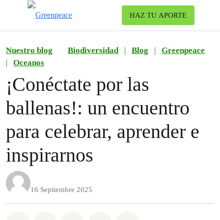
To
HAZ TU APORTE
Menu
Nuestro blog
Biodiversidad
|
Blog
|
Greenpeace
|
Oceanos
¡Conéctate por las
ballenas!: un encuentro
para celebrar, aprender e
inspirarnos
16 Septiembre 2025