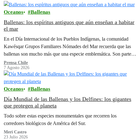
Oceanos
Ballenas
Ballenas: los espíritus antiguos que aún enseñan a habitar
el mar
En el Día Internacional de los Pueblos Indígenas, la comunidad
Kawésqar Grupos Familiares Nómades del Mar recuerda que las
ballenas son mucho más que una especie emblemática. Son parte
de la memoria, la espiritualidad y el equilibrio del territorio.
Prensa Chile
7 Agosto 2026
Oceanos
Ballenas
Día Mundial de las Ballenas y los Delfines: los gigantes
que protegen al planeta
Todo sobre estas especies monumentales que recorren los
corredores biológicos de América del Sur.
Meri Castro
23 Julio 2026