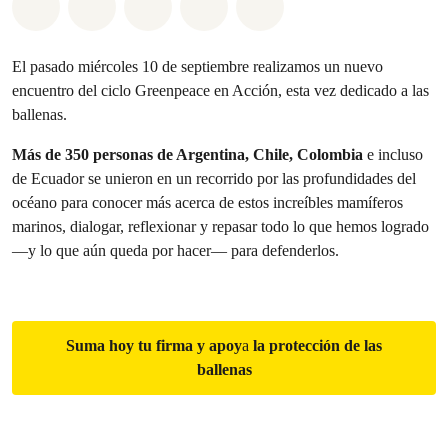
Share on Whatsapp
Share on Facebook
Share on Twitter
Share via Email
Share on Bluesky
El pasado miércoles 10 de septiembre realizamos un nuevo
encuentro del ciclo Greenpeace en Acción, esta vez dedicado a las
ballenas.
Más de
350 personas de Argentina, Chile, Colombia
e incluso
de Ecuador se unieron en un recorrido por las profundidades del
océano para conocer más acerca de estos increíbles mamíferos
marinos, dialogar, reflexionar y repasar todo lo que hemos logrado
—y lo que aún queda por hacer— para defenderlos.
Suma hoy tu firma y apoy
a
la protección de las
ballenas