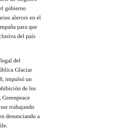
el gobierno
rios alerces en el
campaña para que
lusiva del país
legal del
ública Glaciar
18, impulsó un
ohibición de los
d, Greenpeace
 sur trabajando
uen denunciando a
ile.