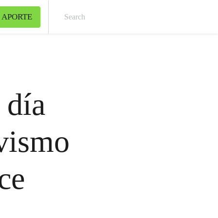
 APORTE
Sear
 día
ivismo
ce