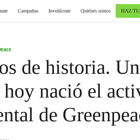
HAZ TU
mate
Campañas
Involúcrate
Quiénes somos
peace
os de historia. Un
hoy nació el act
ntal de Greenpea