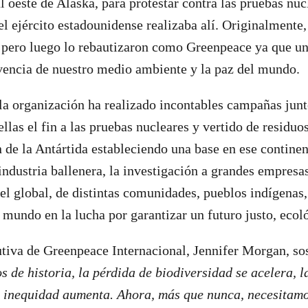
l oeste de Alaska, para protestar contra las pruebas nuc
el ejército estadounidense realizaba alí. Originalmente,
 pero luego lo rebautizaron como Greenpeace ya que un
ivencia de nuestro medio ambiente y la paz del mundo.
la organización ha realizado incontables campañas junt
llas el fin a las pruebas nucleares y vertido de residuos
n de la Antártida estableciendo una base en ese continen
 industria ballenera, la investigación a grandes empres
el global, de distintas comunidades, pueblos indígenas,
l mundo en la lucha por garantizar un futuro justo, ecol
utiva de Greenpeace Internacional, Jennifer Morgan, s
 de historia, la pérdida de biodiversidad se acelera, la
la inequidad aumenta. Ahora, más que nunca, necesitam