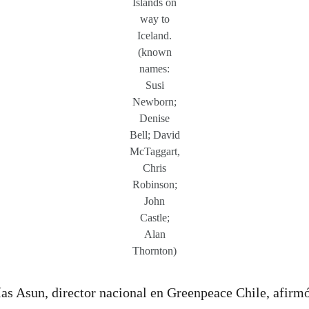
Islands on
way to
Iceland.
(known
names:
Susi
Newborn;
Denise
Bell; David
McTaggart,
Chris
Robinson;
John
Castle;
Alan
Thornton)
ías Asun, director nacional en Greenpeace Chile, afir