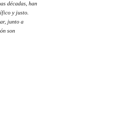
mas décadas, han
fico y justo.
ar, junto a
ión son