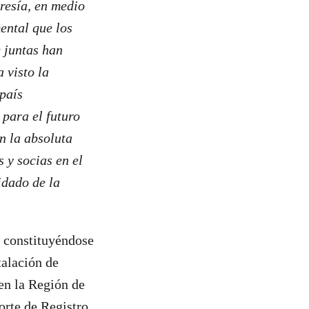
resía, en medio
ental que los
e juntas han
 visto la
país
 para el futuro
n la absoluta
 y socias en el
idado de la
, constituyéndose
talación de
en la Región de
orte de Registro