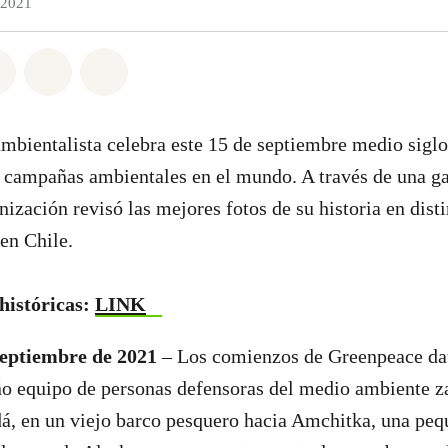
 2021
atsapp
on Facebook
Share on Twitter
Share via Email
Share on Bluesky
mbientalista celebra este 15 de septiembre medio siglo
 campañas ambientales en el mundo. A través de una ga
ización revisó las mejores fotos de su historia en disti
en Chile.
 históricas:
LINK
septiembre de 2021
– Los comienzos de Greenpeace da
o equipo de personas defensoras del medio ambiente z
, en un viejo barco pesquero hacia Amchitka, una peq