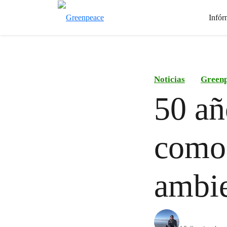
Infór
Noticias
Green
50 añ
como 
ambie