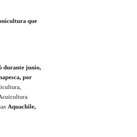
onicultura que
 durante junio,
napesca, por
icultura,
Acuicultura
sas
Aquachile,