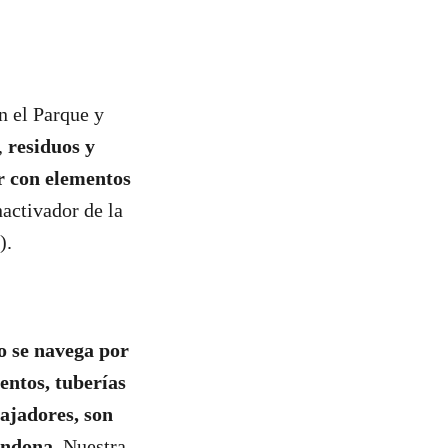
n el Parque y
,
residuos y
r con elementos
activador de la
).
o se navega por
entos, tuberías
ajadores, son
bandona
. Nuestra