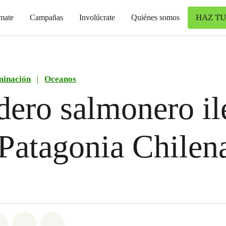
HAZ TU
mate
Campañas
Involúcrate
Quiénes somos
minación
|
Oceanos
dero salmonero il
 Patagonia Chilen
atsapp
on Facebook
Share on Twitter
Share via Email
Share on Bluesky