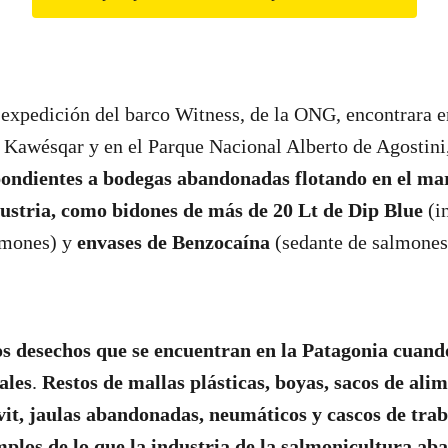
 expedición del barco Witness, de la ONG, encontrara e
 Kawésqar y en el Parque Nacional Alberto de Agostini
pondientes a bodegas abandonadas flotando en el ma
dustria, como bidones de más de 20 Lt de Dip Blue
(in
lmones) y
envases de Benzocaína
(sedante de salmones
os desechos que se encuentran en la Patagonia cuand
ales
.
Restos de mallas plásticas, boyas, sacos de alim
vit, jaulas abandonadas, neumáticos y cascos de trab
mplos de lo que la industria de la salmonicultura a