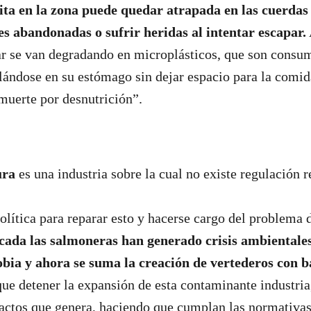
ita en la zona puede quedar atrapada en las cuerdas
nes abandonadas o sufrir heridas al intentar escapar.
ar se van degradando en microplásticos, que son consum
lándose en su estómago sin dejar espacio para la comida
muerte por desnutrición”.
ura
es una industria sobre la cual no existe regulación re
lítica para reparar esto y hacerse cargo del problema 
ada las salmoneras han generado crisis ambientales
bia y ahora se suma la creación de vertederos con b
que detener la expansión de esta contaminante industri
pactos que genera, haciendo que cumplan las normativa