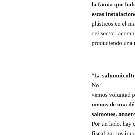
la fauna que hab
estas instalacio
plásticos en el m
del sector, acumu
produciendo una 
“La
salmonicult
No
vemos voluntad po
menos de una déc
salmones, anaero
Por un lado, hay 
fiscalizar los im