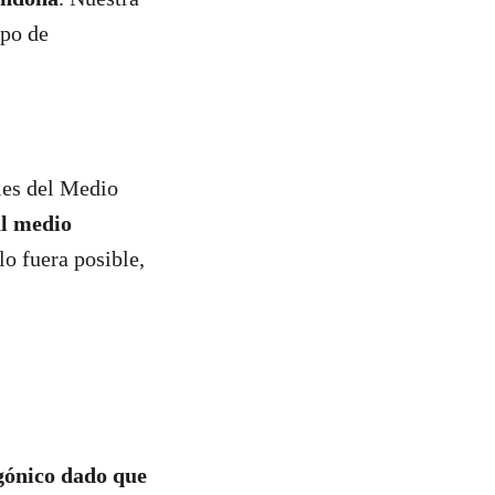
ipo de
les del Medio
al medio
llo fuera posible,
agónico dado que