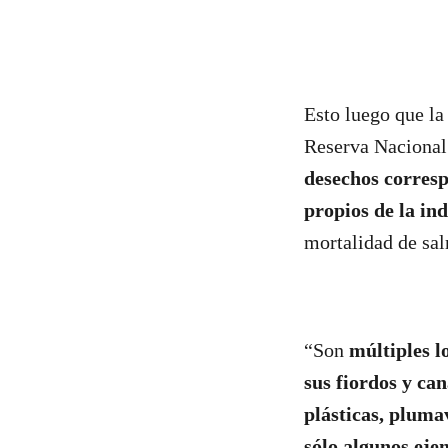
Esto luego que la
Reserva Nacional
desechos corres
propios de la in
mortalidad de sa
“Son
múltiples l
sus fiordos y can
plásticas, pluma
sólo algunos eje