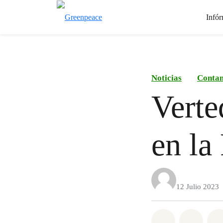
Infór
Noticias
Conta
Verte
en la
12 Julio 2023
Share on Wh
Share 