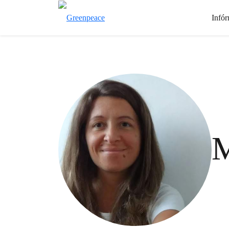
Infór
M