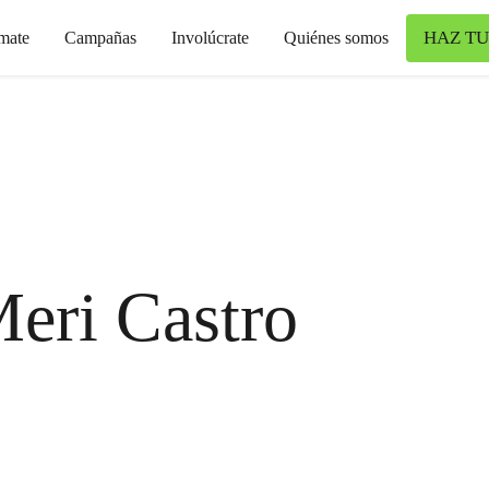
HAZ TU
mate
Campañas
Involúcrate
Quiénes somos
eri Castro