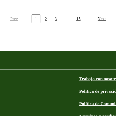
Prev
1
2
3
…
15
Next
Trabaja con nosot
Política de privaci
Política de Comun