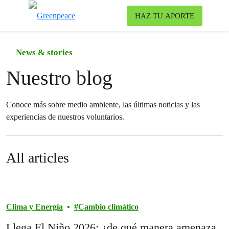
Ca
HAZ TU APORTE
Menú
News & stories
Nuestro blog
Conoce más sobre medio ambiente, las últimas noticias y las
experiencias de nuestros voluntarios.
All articles
Clima y Energía
Cambio climático
Llega El Niño 2026: ¿de qué manera amenaza