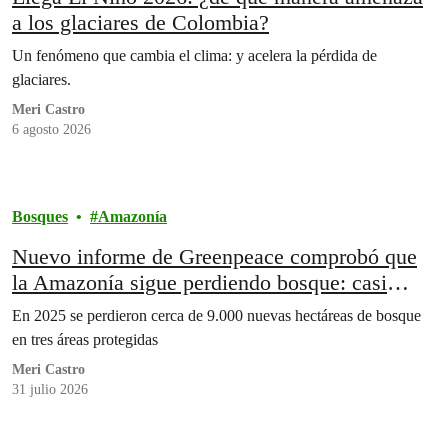
a los glaciares de Colombia?
Un fenómeno que cambia el clima: y acelera la pérdida de
glaciares.
Meri Castro
6 agosto 2026
Bosques
Amazonía
Nuevo informe de Greenpeace comprobó que
la Amazonía sigue perdiendo bosque: casi
96.000 hectáreas deforestadas desde 2013 en 3
En 2025 se perdieron cerca de 9.000 nuevas hectáreas de bosque
Parques Nacionales
en tres áreas protegidas
Meri Castro
31 julio 2026