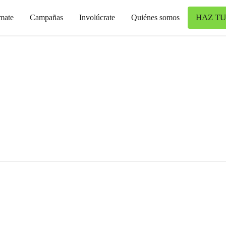
HAZ TU
mate
Campañas
Involúcrate
Quiénes somos