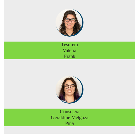
Tesorera
Valeria
Frank
C
onsejera
Geraldine Melgoza
Piña